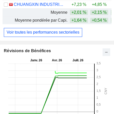
CHUANGXIN INDUSTRIES HOLDINGS LIMITED
+7,23 %
+4,85 %
Moyenne
+2,01 %
+2,15 %
+
Moyenne pondérée par Capi.
+1,64 %
+0,54 %
+
Voir toutes les performances sectorielles
Révisions de Bénéfices