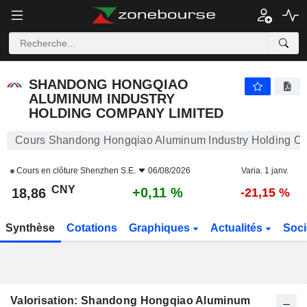
SHANDONG HONGQIAO ALUMINUM INDUSTRY HOLDING COMPANY LIMITED
18,86
¥
+0,11 %
SHANDONG HONGQIAO
ALUMINUM INDUSTRY
HOLDING COMPANY LIMITED
Cours Shandong Hongqiao Aluminum Industry Holding C
Cours en clôture
Shenzhen S.E.
06/08/2026
Varia. 1 janv.
CNY
+0,11 %
18,86
-21,15 %
Synthèse
Cotations
Graphiques
Actualités
Soci
Valorisation: Shandong Hongqiao Aluminum