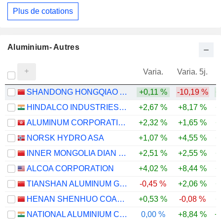
Plus de cotations
Aluminium- Autres
Varia.
Varia. 5j.
SHANDONG HONGQIAO ALUMINUM INDUSTRY HOLDING COMPANY LIMITED
+0,11 %
-10,19 %
+
HINDALCO INDUSTRIES LIMITED
+2,67 %
+8,17 %
+
ALUMINUM CORPORATION OF CHINA LIMITED
+2,32 %
+1,65 %
+
NORSK HYDRO ASA
+1,07 %
+4,55 %
+
INNER MONGOLIA DIAN TOU ENERGY CORPORATION LIMITED
+2,51 %
+2,55 %
+
ALCOA CORPORATION
+4,02 %
+8,44 %
+
TIANSHAN ALUMINUM GROUP CO.,LTD
-0,45 %
+2,06 %
+
HENAN SHENHUO COAL INDUSTRY AND ELECTRICITY POWER CO. LTD
+0,53 %
-0,08 %
+
NATIONAL ALUMINIUM COMPANY LIMITED
0,00 %
+8,84 %
+