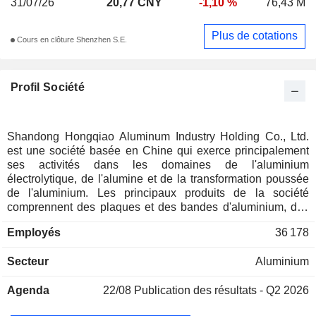
31/07/26
20,77 CNY
-1,10 %
76,43 M
Plus de cotations
Cours en clôture Shenzhen S.E.
Profil Société
Shandong Hongqiao Aluminum Industry Holding Co., Ltd.
est une société basée en Chine qui exerce principalement
ses activités dans les domaines de l'aluminium
électrolytique, de l'alumine et de la transformation poussée
de l'aluminium. Les principaux produits de la société
comprennent des plaques et des bandes d'aluminium, des
feuilles d'aluminium à usage domestique, des feuilles
Employés
36 178
d'aluminium pour emballages, des feuilles d'aluminium à
usage pharmaceutique, des feuilles d'aluminium décoratives
Secteur
Aluminium
et d'autres produits, qui sont largement utilisés dans
l'emballage alimentaire et pharmaceutique, la décoration
Agenda
22/08
Publication des résultats - Q2 2026
architecturale et de nombreux autres domaines. La société
produit également des bobines laminées à froid et des