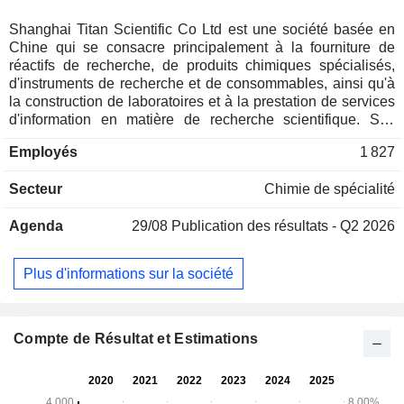
Shanghai Titan Scientific Co Ltd est une société basée en
Chine qui se consacre principalement à la fourniture de
réactifs de recherche, de produits chimiques spécialisés,
d'instruments de recherche et de consommables, ainsi qu'à
la construction de laboratoires et à la prestation de services
d'information en matière de recherche scientifique. Ses
produits comprennent principalement des réactifs de
Employés
1 827
recherche tels que des éléments de base synthétiques, des
monomères, des composés organiques et inorganiques, des
Secteur
Chimie de spécialité
produits chimiques spécialisés tels que l'alcool, l'éther,
l'ester, les isoalcanes, les solvants hydrocarbonés, les
Agenda
29/08
Publication des résultats - Q2 2026
solvants monofonctionnels et multifonctionnels, ainsi que
des instruments de recherche et des consommables tels que
des titrateurs, des équipements de contrôle de la
Plus d'informations sur la société
température, des consommables analytiques et des
consommables biologiques. La société est également active
dans la fourniture de solutions complètes pour laboratoires
et de services informatiques liés à la recherche, y compris la
Compte de Résultat et Estimations
vente de logiciels. Ses marques comprennent Adamas,
Adamaslife, TEDIA, Greagent, Titan Scientific et Titan
Scientific Lab.