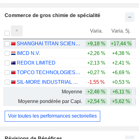
Commerce de gros chimie de spécialité
Varia.
Varia. 5j.
SHANGHAI TITAN SCIENTIFIC CO., LTD.
+9,18 %
+17,44 %
-
IMCD N.V.
+2,26 %
+4,38 %
REDOX LIMITED
+2,13 %
+2,41 %
+
TOPCO TECHNOLOGIES CORP.
+0,27 %
+6,69 %
+
SIL-MORE INDUSTRIAL LIMITED
-1,55 %
+0,53 %
Moyenne
+2,46 %
+6,11 %
+
Moyenne pondérée par Capi.
+2,54 %
+5,62 %
+
Voir toutes les performances sectorielles
Révisions de Bénéfices