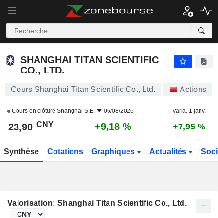
SHANGHAI TITAN SCIENTIFIC CO., LTD.
23,90
¥
+9,18 %
SHANGHAI TITAN SCIENTIFIC
CO., LTD.
Cours Shanghai Titan Scientific Co., Ltd.
Actions
Cours en clôture
Shanghai S.E.
06/08/2026
Varia. 1 janv.
CNY
+9,18 %
23,90
+7,95 %
Synthèse
Cotations
Graphiques
Actualités
Soci
Valorisation: Shanghai Titan Scientific Co., Ltd.