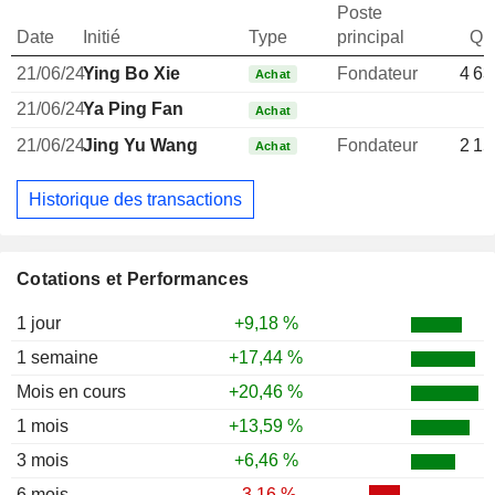
Poste
Date
Initié
Type
principal
Qua
21/06/24
Ying Bo Xie
Fondateur
4 63
Achat
21/06/24
Ya Ping Fan
Achat
21/06/24
Jing Yu Wang
Fondateur
2 15
Achat
Historique des transactions
Cotations et Performances
1 jour
+9,18 %
1 semaine
+17,44 %
Mois en cours
+20,46 %
1 mois
+13,59 %
3 mois
+6,46 %
6 mois
-3,16 %