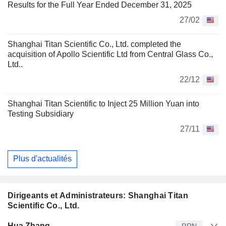
Results for the Full Year Ended December 31, 2025
27/02
Shanghai Titan Scientific Co., Ltd. completed the
acquisition of Apollo Scientific Ltd from Central Glass Co.,
Ltd..
22/12
Shanghai Titan Scientific to Inject 25 Million Yuan into
Testing Subsidiary
27/11
Plus d'actualités
Dirigeants et Administrateurs: Shanghai Titan
Scientific Co., Ltd.
Dirigeant
Titre
Age
Depuis
Hua Zhang
PRN