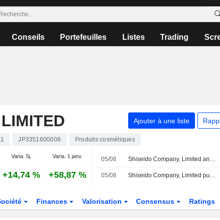
Conseils
Portefeuilles
Listes
Trading
Scr
 LIMITED
Ajouter à une liste
Rapp
11
JP3351600006
Produits cosmétiques
Varia. 5j.
Varia. 1 janv.
05/08
Shiseido Company, Limited annonce le versement d'un dividende pour le deuxième trimestre de l'exercice 2026, payable le 3 septembre 2026
+14,74 %
+58,87 %
05/08
Shiseido Company, Limited publie ses résultats pour le premier semestre clos le 30 juin 2026
Société
Finances
Valorisation
Consensus
Ratings