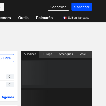
Connexion
S'abonner
eeners
Outils
Palmarès
Édition française
Indices
Europe
Amériques
Asie
ort PDF
CI
CI
Agenda
Secteur
Dérivés
Fonds et ETFs