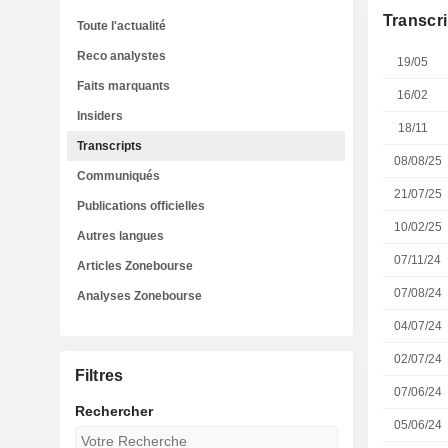
Transcri
Toute l'actualité
Reco analystes
19/05
Faits marquants
16/02
Insiders
18/11
Transcripts
08/08/25
Communiqués
21/07/25
Publications officielles
10/02/25
Autres langues
07/11/24
Articles Zonebourse
07/08/24
Analyses Zonebourse
04/07/24
02/07/24
Filtres
07/06/24
Rechercher
05/06/24