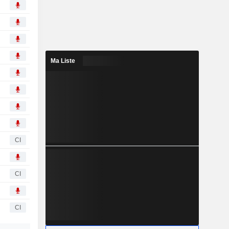
Ma Liste
CI
CI
CI