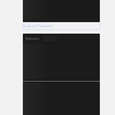
Suite du Palmarès
Palmarès