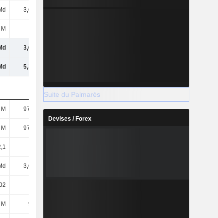
Md
3,61 Md
4,01 Md
4,51 Md
 M
7,9 M
8,73 M
10,26 M
Md
3,62 Md
4,02 Md
4,53 Md
Md
5,35 Md
6,62 Md
7,28 Md
Suite du Palmarès
 M
97,31 M
98,49 M
101 M
Devises / Forex
 M
97,31 M
98,49 M
101 M
,1
37,14
40,73
44,71
Md
3,61 Md
4 Md
4,5 Md
02
37,06
40,59
44,6
 M
909 M
1,63 Md
1,7 Md