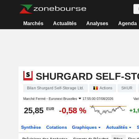
Marchés
Actualités
Analyses
Agenda
SHURGARD SELF-ST
Bilan Shurgard Self-Storage Ltd.
Actions
SHUR
Marché Fermé -
Euronext Bruxelles
17:55:00 07/08/2026
Vari
25,85
-0,58 %
EUR
+1,
Synthèse
Cotations
Graphiques
Actualités