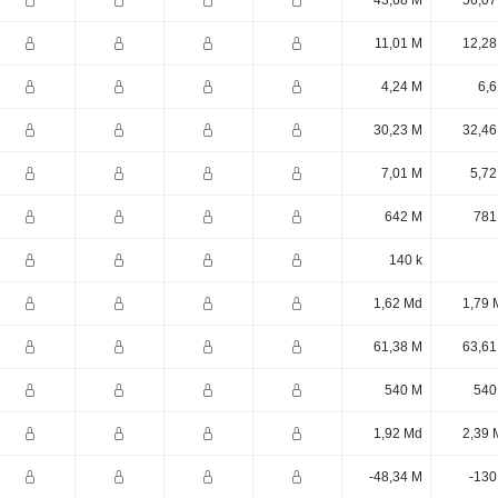
43,68 M
56,07
11,01 M
12,28
4,24 M
6,6
30,23 M
32,46
7,01 M
5,72
642 M
781
140 k
1,62 Md
1,79 
61,38 M
63,61
540 M
540
1,92 Md
2,39 
-48,34 M
-130