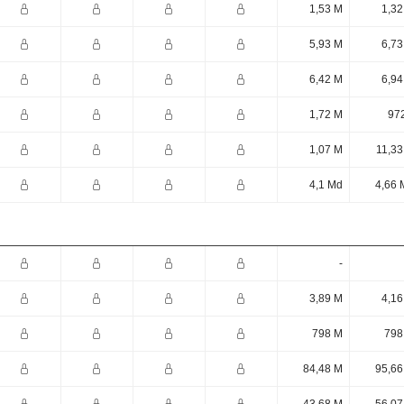
1,53 M
1,32
5,93 M
6,73
6,42 M
6,94
1,72 M
972
1,07 M
11,33
4,1 Md
4,66 
-
3,89 M
4,16
798 M
798
84,48 M
95,66