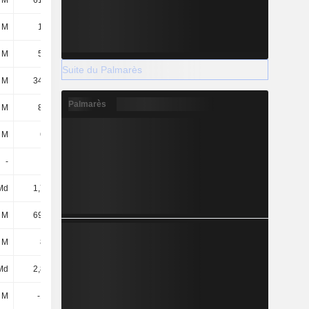
 M
61,73 M
115 M
78,56 M
 M
12,9 M
27,56 M
35,38 M
 M
5,54 M
10,85 M
9,18 M
Suite du Palmarès
 M
34,83 M
40,31 M
40,93 M
Palmarès
 M
8,71 M
1,14 M
685 k
 M
699 M
782 M
881 M
-
-
-
4,16 M
Md
1,73 Md
2,6 Md
2,75 Md
 M
69,45 M
70,29 M
72,06 M
 M
832 M
876 M
958 M
Md
2,82 Md
3,11 Md
3,59 Md
 M
-103 M
-40,06 M
-102 M