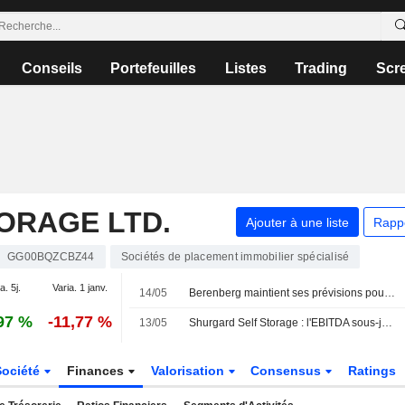
Conseils
Portefeuilles
Listes
Trading
Scr
ORAGE LTD.
Ajouter à une liste
Rapp
GG00BQZCBZ44
Sociétés de placement immobilier spécialisé
a. 5j.
Varia. 1 janv.
14/05
Berenberg maintient ses prévisions pour Shurgard après les résultats du T1 ; objectif de cours et recommandation inchangés
97 %
-11,77 %
13/05
Shurgard Self Storage : l'EBITDA sous-jacent s'établit à 56,2 millions d'euros au premier trimestre
Société
Finances
Valorisation
Consensus
Ratings