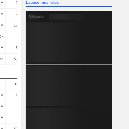
Espace mes listes
 M
3,16 M
-
1,46 M
 M
7,66 M
13,84 M
11,76 M
Palmarès
 M
17,09 M
16,36 M
16,06 M
 k
891 k
147 k
3,54 M
 M
8,98 M
6,69 M
7,82 M
Md
5,35 Md
6,62 Md
7,28 Md
-
99,95 M
130 M
99,95 M
 M
4,43 M
6,01 M
6,9 M
 M
698 M
1,35 Md
1,46 Md
 M
106 M
140 M
134 M