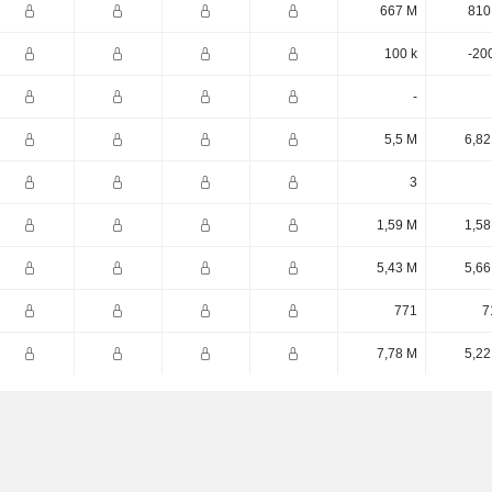
667 M
810
100 k
-20
-
5,5 M
6,82
3
1,59 M
1,58
5,43 M
5,66
771
7
7,78 M
5,22