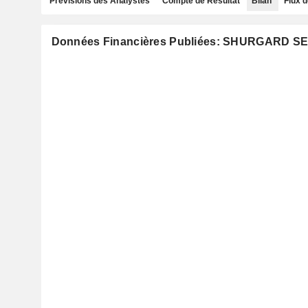
Prévisions des Analystes
Compte de Résultat
Bilan
Flux d
Données Financières Publiées: SHURGARD S