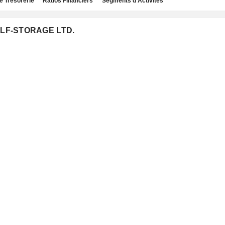
e Trésorerie
Ratios Financiers
Segments d'Activités
ELF-STORAGE LTD.