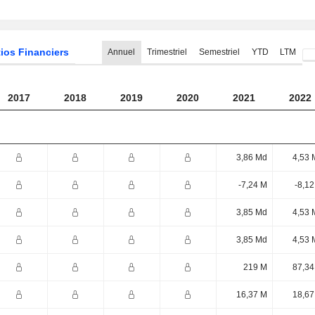
ios Financiers
Annuel
Trimestriel
Semestriel
YTD
LTM
2017
2018
2019
2020
2021
2022
3,86 Md
4,53 
-7,24 M
-8,1
3,85 Md
4,53 
3,85 Md
4,53 
219 M
87,34
16,37 M
18,67