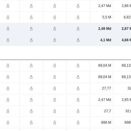
2,47 Md
2,86 
5,5 M
6,82
2,48 Md
2,87 
4,1 Md
4,66 
89,04 M
89,13
89,04 M
89,13
27,77
32
2,47 Md
2,85 
27,7
32,
886 M
898