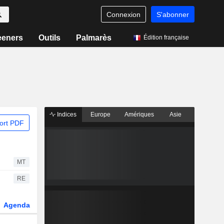
Connexion
S'abonner
eeners
Outils
Palmarès
Édition française
Indices
Europe
Amériques
Asie
ort PDF
MT
RE
Agenda
Secteur
Dérivés
Fonds et ETFs