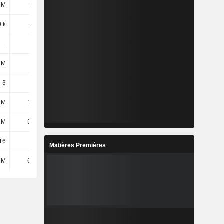
 M
651 M
1,48 Md
1,64 Md
0 k
-300 k
-500 k
-600 k
-
-
-
-
 M
7,9 M
8,73 M
10,26 M
3
3
3
3
 M
1,58 M
1,99 M
1,98 M
 M
5,78 M
6,09 M
6,27 M
16
709
836
813
Matières Premières
 M
6,48 M
8,09 M
8,1 M