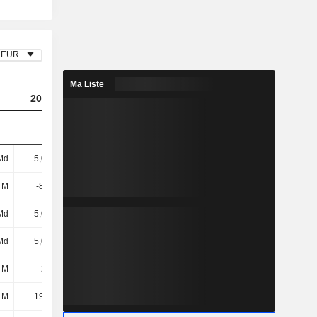
EUR
Ma Liste
2023
2024
2025
Md
5,05 Md
6,42 Md
7,14 Md
2 M
-8,93 M
-8,8 M
-9,55 M
Md
5,04 Md
6,41 Md
7,13 Md
Md
5,04 Md
6,41 Md
7,13 Md
 M
258 M
143 M
55,96 M
 M
19,73 M
29,57 M
51,76 M