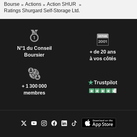
Bourse
Actions
Action SHUR
Ratings Shurgard Self-Storage Ltd.
N°1 du Conseil
+ de 20 ans
Boursier
à vos côtés
+ 1 300 000
membres