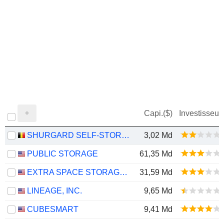
Capi.($)
Investisseur
SHURGARD SELF-STORAGE LTD.
3,02 Md
PUBLIC STORAGE
61,35 Md
EXTRA SPACE STORAGE INC.
31,59 Md
LINEAGE, INC.
9,65 Md
CUBESMART
9,41 Md