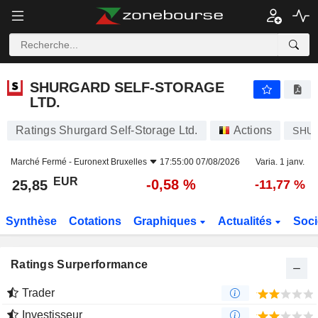
SHURGARD SELF-STORAGE LTD.
25,85
€
-0,58 %
SHURGARD SELF-STORAGE
LTD.
Ratings Shurgard Self-Storage Ltd.
Actions
SHU
Marché Fermé -
Euronext Bruxelles
17:55:00 07/08/2026
Varia. 1 janv.
EUR
-0,58 %
25,85
-11,77 %
Synthèse
Cotations
Graphiques
Actualités
Soci
Ratings Surperformance
Trader
Investisseur