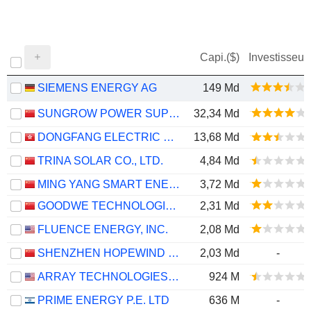
Capi.($)
Investisseur
SIEMENS ENERGY AG
149 Md
SUNGROW POWER SUPPLY CO., LTD.
32,34 Md
DONGFANG ELECTRIC CORPORATION LIMITED
13,68 Md
TRINA SOLAR CO., LTD.
4,84 Md
MING YANG SMART ENERGY GROUP LIMITED
3,72 Md
GOODWE TECHNOLOGIES CO., LTD.
2,31 Md
FLUENCE ENERGY, INC.
2,08 Md
SHENZHEN HOPEWIND ELECTRIC CO., LTD.
2,03 Md
-
ARRAY TECHNOLOGIES, INC.
924 M
PRIME ENERGY P.E. LTD
636 M
-