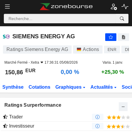
SIEMENS ENERGY AG
150,86
€
0,00 %
SIEMENS ENERGY AG
Ratings Siemens Energy AG
Actions
ENR
DE
Marché Fermé -
Xetra
17:36:31 05/08/2026
Varia. 1 janv.
EUR
0,00 %
150,86
+25,30 %
Synthèse
Cotations
Graphiques
Actualités
Soci
Ratings Surperformance
Trader
Investisseur