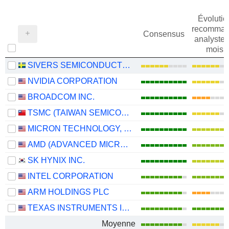
Évolutio
recomman
Consensus
analystes
mois
SIVERS SEMICONDUCTORS AB
NVIDIA CORPORATION
BROADCOM INC.
TSMC (TAIWAN SEMICONDUCTOR MANUFACTURING COMPANY)
MICRON TECHNOLOGY, INC.
AMD (ADVANCED MICRO DEVICES)
SK HYNIX INC.
INTEL CORPORATION
ARM HOLDINGS PLC
TEXAS INSTRUMENTS INCORPORATED
Moyenne