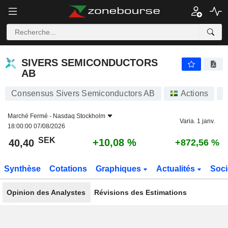
SIVERS SEMICONDUCTORS AB
40,40
kr
+10,08 %
SIVERS SEMICONDUCTORS
AB
Consensus Sivers Semiconductors AB
Actions
S
Marché Fermé -
Nasdaq Stockholm
Varia. 1 janv.
18:00:00 07/08/2026
SEK
+10,08 %
40,40
+872,56 %
Synthèse
Cotations
Graphiques
Actualités
Soci
Opinion des Analystes
Révisions des Estimations