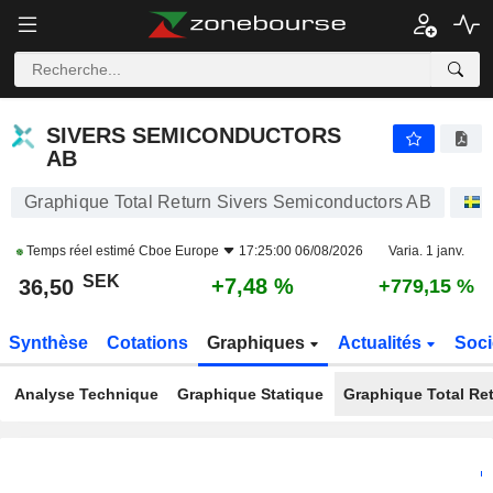
SIVERS SEMICONDUCTORS AB
36,50
kr
+7,48 %
SIVERS SEMICONDUCTORS
AB
Graphique Total Return Sivers Semiconductors AB
Temps réel estimé
Cboe Europe
17:25:00 06/08/2026
Varia. 1 janv.
SEK
+7,48 %
36,50
+779,15 %
Synthèse
Cotations
Graphiques
Actualités
Soci
Analyse Technique
Graphique Statique
Graphique Total Re