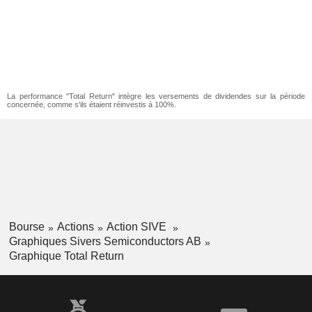
La performance "Total Return" intègre les versements de dividendes sur la période
concernée, comme s'ils étaient réinvestis à 100%.
Bourse
Actions
Action SIVE
Graphiques Sivers Semiconductors AB
Graphique Total Return