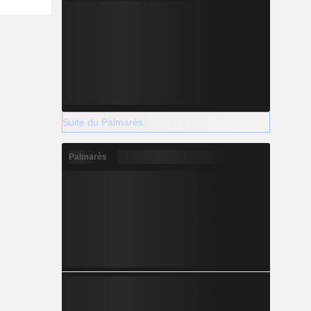
Suite du Palmarès
Palmarès