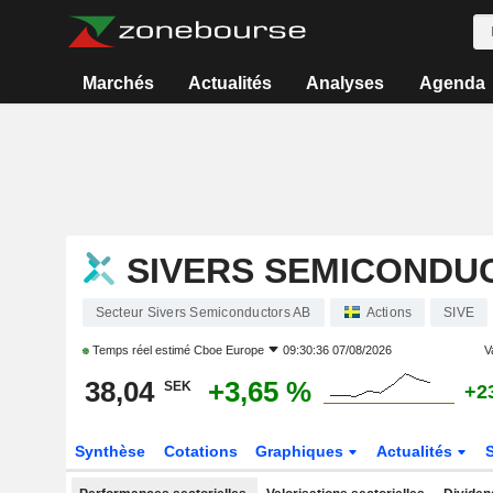
Marchés
Actualités
Analyses
Agenda
SIVERS SEMICONDU
Secteur Sivers Semiconductors AB
Actions
SIVE
Temps réel estimé
Cboe Europe
09:30:36 07/08/2026
Va
38,04
+3,65 %
SEK
+2
Synthèse
Cotations
Graphiques
Actualités