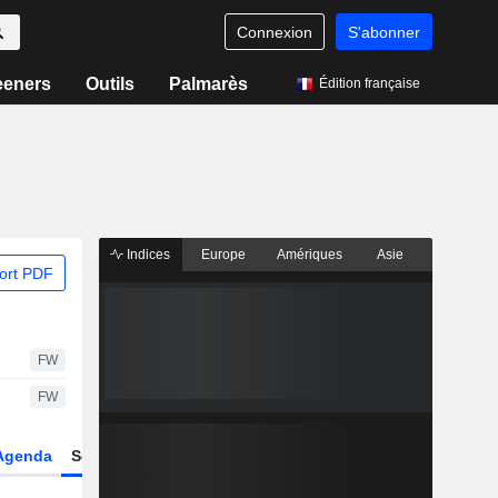
Connexion
S'abonner
eeners
Outils
Palmarès
Édition française
Indices
Europe
Amériques
Asie
ort PDF
FW
FW
Agenda
Secteur
Dérivés