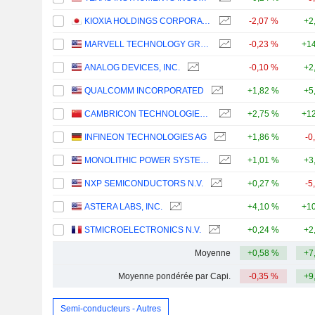
KIOXIA HOLDINGS CORPORATION
-2,07 %
+2
MARVELL TECHNOLOGY GROUP LTD
-0,23 %
+14
ANALOG DEVICES, INC.
-0,10 %
+2
QUALCOMM INCORPORATED
+1,82 %
+5
CAMBRICON TECHNOLOGIES CORPORATION LIMITED
+2,75 %
+12
INFINEON TECHNOLOGIES AG
+1,86 %
-0
MONOLITHIC POWER SYSTEMS, INC.
+1,01 %
+3
NXP SEMICONDUCTORS N.V.
+0,27 %
-5
ASTERA LABS, INC.
+4,10 %
+10
STMICROELECTRONICS N.V.
+0,24 %
+2
Moyenne
+0,58 %
+7
Moyenne pondérée par Capi.
-0,35 %
+9
Semi-conducteurs - Autres