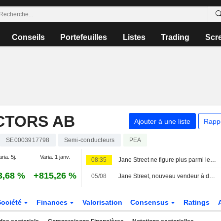
Conseils
Portefeuilles
Listes
Trading
Scr
CTORS AB
Ajouter à une liste
Rapp
SE0003917798
Semi-conducteurs
PEA
ria. 5j.
Varia. 1 janv.
08:35
Jane Street ne figure plus parmi les vendeurs à découvert déclarés de Sivers Semiconductors
3,68 %
+815,26 %
05/08
Jane Street, nouveau vendeur à découvert déclaré chez Sivers Semiconductors
Société
Finances
Valorisation
Consensus
Ratings