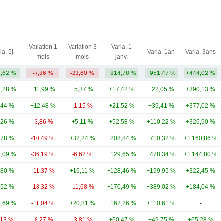
Variation 1
Variation 3
Varia. 1
ia. 5j.
Varia. 1an
Varia. 3ans
mois
mois
janv.
,62 %
-7,86 %
-23,60 %
+814,78 %
+951,47 %
+444,02 %
,28 %
+11,99 %
+5,37 %
+17,42 %
+22,05 %
+390,13 %
,44 %
+12,48 %
-1,15 %
+21,52 %
+39,41 %
+377,02 %
,26 %
-3,86 %
+5,11 %
+52,58 %
+110,22 %
+326,90 %
,78 %
-10,49 %
+32,24 %
+208,84 %
+710,32 %
+1 160,86 %
,09 %
-36,19 %
-6,62 %
+129,65 %
+478,34 %
+1 144,80 %
,80 %
-11,37 %
+16,11 %
+128,46 %
+199,95 %
+322,45 %
,52 %
-18,32 %
-11,68 %
+170,49 %
+389,02 %
+184,04 %
,69 %
-11,04 %
+20,81 %
+162,26 %
+110,61 %
-
,13 %
-8,27 %
-3,81 %
+60,47 %
+49,75 %
+65,28 %