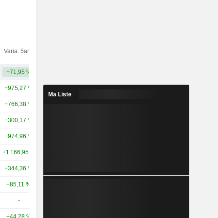
Varia.
Varia. 5ans
Capi.($)
10ans
+71,95 %
+900,00 %
1,31 Md
+975,27 %
+14 950,86 %
5 304 Md
Ma Liste
+766,38 %
+2 372,17 %
2 001 Md
+300,17 %
+1 236,16 %
1 900 Md
+974,96 %
+5 970,73 %
996 Md
+1 166,95 %
+4 195,98 %
766 Md
+344,36 %
+7 302,12 %
799 Md
+85,11 %
+185,33 %
503 Md
-
-
306 Md
+44,28 %
+296,86 %
254 Md