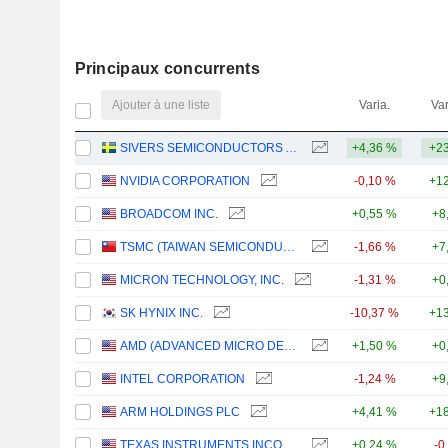
Principaux concurrents
Ajouter à une liste
Varia.
Var
SIVERS SEMICONDUCTORS AB
+4,36 %
+23
NVIDIA CORPORATION
-0,10 %
+12
BROADCOM INC.
+0,55 %
+8
TSMC (TAIWAN SEMICONDUCTOR MANUFACTURING COMPANY)
-1,66 %
+7
MICRON TECHNOLOGY, INC.
-1,31 %
+0
SK HYNIX INC.
-10,37 %
+13
AMD (ADVANCED MICRO DEVICES)
+1,50 %
+0
INTEL CORPORATION
-1,24 %
+9
ARM HOLDINGS PLC
+4,41 %
+18
TEXAS INSTRUMENTS INCORPORATED
+0,24 %
-0