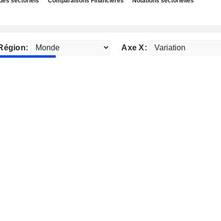
des sectoriels
Comparaisons Financières
Notations sectorielles
Région:
Axe X: