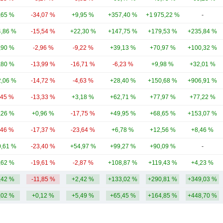
,65 %
-34,07 %
+9,95 %
+357,40 %
+1 975,22 %
-
,86 %
-15,54 %
+22,30 %
+147,75 %
+179,53 %
+235,84 %
,90 %
-2,96 %
-9,22 %
+39,13 %
+70,97 %
+100,32 %
,80 %
-13,99 %
-16,71 %
-6,23 %
+9,98 %
+32,01 %
,06 %
-14,72 %
-4,63 %
+28,40 %
+150,68 %
+906,91 %
,45 %
-13,33 %
+3,18 %
+62,71 %
+77,97 %
+77,22 %
,26 %
+0,96 %
-17,75 %
+49,95 %
+68,65 %
+153,07 %
,46 %
-17,37 %
-23,64 %
+6,78 %
+12,56 %
+8,46 %
,61 %
-23,40 %
+54,97 %
+99,27 %
+90,09 %
-
,62 %
-19,61 %
-2,87 %
+108,87 %
+119,43 %
+4,23 %
,42 %
-11,85 %
+2,42 %
+133,02 %
+290,81 %
+349,03 %
,02 %
+0,12 %
+5,49 %
+65,45 %
+164,85 %
+448,70 %