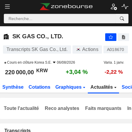
SK GAS CO., LTD.
220 000,00
₩
+3,04 %
SK GAS CO., LTD.
Transcripts SK Gas Co., Ltd.
Actions
A018670
Cours en clôture
Korea S.E.
06/08/2026
Varia. 1 janv.
KRW
+3,04 %
220 000,00
-2,22 %
Synthèse
Cotations
Graphiques
Actualités
Soci
Toute l'actualité
Reco analystes
Faits marquants
In
Transcripts