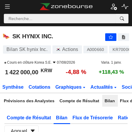
SK HYNIX INC.
1 422 000,00
₩
-4,88 %
SK HYNIX INC.
Bilan SK hynix Inc.
Actions
A000660
KR70006
Cours en clôture
Korea S.E.
07/08/2026
Varia. 1 janv.
KRW
-4,88 %
1 422 000,00
+118,43 %
Synthèse
Cotations
Graphiques
Actualités
Soci
Prévisions des Analystes
Compte de Résultat
Bilan
Flux d
Compte de Résultat
Bilan
Flux de Trésorerie
Ratios
Annuel