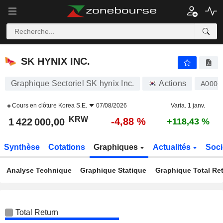
SK HYNIX INC.
1 422 000,00
₩
-4,88 %
SK HYNIX INC.
Graphique Sectoriel SK hynix Inc.
Actions
A0006
Cours en clôture
Korea S.E.
07/08/2026
Varia. 1 janv.
KRW
-4,88 %
1 422 000,00
+118,43 %
Synthèse
Cotations
Graphiques
Actualités
Soci
Analyse Technique
Graphique Statique
Graphique Total Re
Total Return