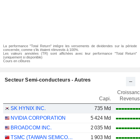
La performance "Total Return" intègre les versements de dividendes sur la période
concernée, comme s'ils étaient réinvestis à 100%.
Les valeurs annotées (TR) sont affichées avec leur performance "Total Return"
(uniquement si disponible)
Cours en clôtures
Secteur Semi-conducteurs - Autres
Croissanc
Capi.
Revenus
SK HYNIX INC.
735 Md
NVIDIA CORPORATION
5 424 Md
BROADCOM INC.
2 035 Md
TSMC (TAIWAN SEMICONDUCTOR MANUFACTURING COMPANY)
1 903 Md