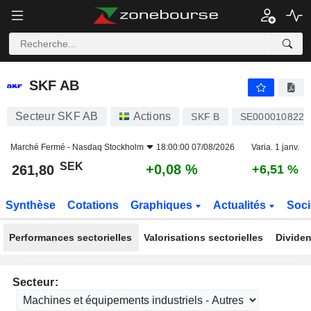
SKF AB
261,80
kr
+0,08 %
SKF AB
Secteur SKF AB
Actions
SKF B
SE0000108227
Marché Fermé -
Nasdaq Stockholm
18:00:00 07/08/2026
Varia. 1 janv.
SEK
+0,08 %
261,80
+6,51 %
Synthèse
Cotations
Graphiques
Actualités
Soci
Performances sectorielles
Valorisations sectorielles
Dividen
Secteur: