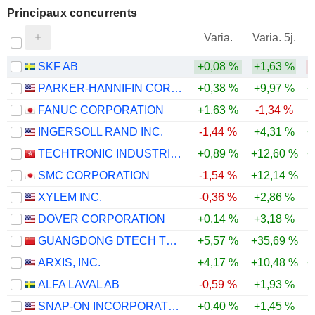
Principaux concurrents
V
Varia.
Varia. 5j.
SKF AB
+0,08 %
+1,63 %
PARKER-HANNIFIN CORPORATION
+0,38 %
+9,97 %
+
FANUC CORPORATION
+1,63 %
-1,34 %
-
INGERSOLL RAND INC.
-1,44 %
+4,31 %
+
TECHTRONIC INDUSTRIES COMPANY LIMITED
+0,89 %
+12,60 %
+
SMC CORPORATION
-1,54 %
+12,14 %
XYLEM INC.
-0,36 %
+2,86 %
DOVER CORPORATION
+0,14 %
+3,18 %
GUANGDONG DTECH TECHNOLOGY CO., LTD.
+5,57 %
+35,69 %
ARXIS, INC.
+4,17 %
+10,48 %
+
ALFA LAVAL AB
-0,59 %
+1,93 %
SNAP-ON INCORPORATED
+0,40 %
+1,45 %