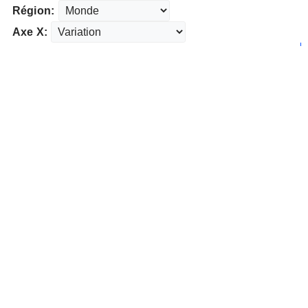
Région:
Axe X: