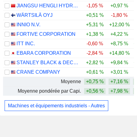
JIANGSU HENGLI HYDRAULIC CO.,LTD
-1,05 %
+0,97 %
-
WÄRTSILÄ OYJ
+0,51 %
-1,80 %
INNIO N.V.
+5,31 %
+12,00 %
-
FORTIVE CORPORATION
+1,38 %
+4,22 %
ITT INC.
-0,60 %
+8,75 %
+
EBARA CORPORATION
-2,84 %
+14,80 %
STANLEY BLACK & DECKER, INC.
+2,82 %
+9,84 %
+
CRANE COMPANY
+0,61 %
+3,01 %
Moyenne
+0,75 %
+7,16 %
Moyenne pondérée par Capi.
+0,56 %
+7,98 %
Machines et équipements industriels - Autres