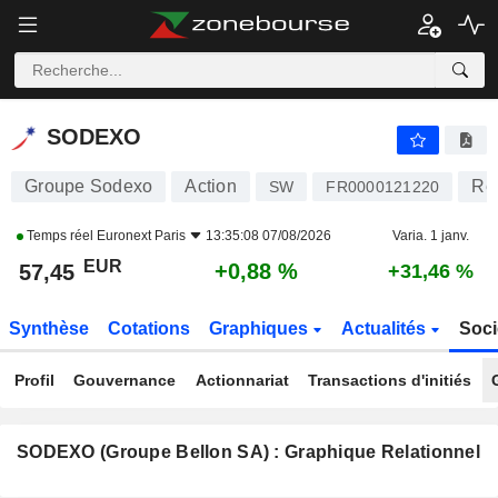
SODEXO
57,45
€
+0,88 %
SODEXO
Groupe Sodexo
Action
Res
SW
FR0000121220
Temps réel
Euronext Paris
13:35:08 07/08/2026
Varia. 1 janv.
EUR
+0,88 %
57,45
+31,46 %
Synthèse
Cotations
Graphiques
Actualités
Soci
Profil
Gouvernance
Actionnariat
Transactions d'initiés
SODEXO (Groupe Bellon SA) : Graphique Relationnel