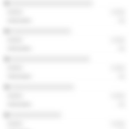
░░░░░░░░░░░░░░░░░░░░░░░░░░
░ ░░░
░░
░░░░░░░░░░░░░░░░░░░
░ ░░░
░░
░░░░░░░░░░░░░░░░░░░░░░░░░
░ ░░░
░░
░░░░░░░░░░░░░░░░░░░░
░ ░░░
░░
░░░░░░░░░░░░░░░░
░ ░░░