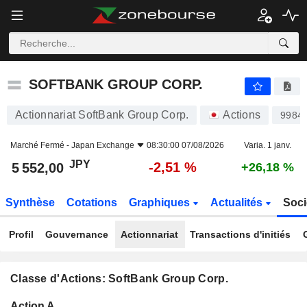
SOFTBANK GROUP CORP.
5 552,00
¥
-2,51 %
SOFTBANK GROUP CORP.
Actionnariat SoftBank Group Corp.
Actions
9984
Marché Fermé -
Japan Exchange
08:30:00 07/08/2026
Varia. 1 janv.
JPY
-2,51 %
5 552,00
+26,18 %
Synthèse
Cotations
Graphiques
Actualités
Soci
Profil
Gouvernance
Actionnariat
Transactions d'initiés
Classe d'Actions: SoftBank Group Corp.
Flottant
Action A