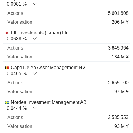
0,0981 %
5 601 608
206 M ¥
FIL Investments (Japan) Ltd.
0,0638 %
3 645 964
134 M ¥
Capfi Delen Asset Management NV
0,0465 %
2 655 100
97 M ¥
Nordea Investment Management AB
0,0444 %
2 535 553
93 M ¥