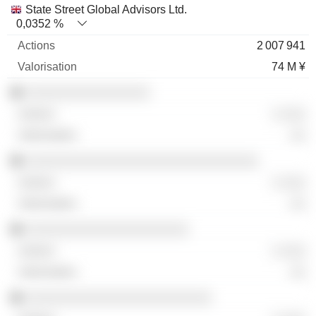
State Street Global Advisors Ltd.
0,0352 %
2 007 941
74 M ¥
░░░░░░░░░░░░░░░░
░ ░░░
░░
░░░░░░░░░░░░░░░░░░░░░░░░░░░░░░
░ ░░░
░░
░░░░░░░░░░░░░░░░░░░░░
░ ░░░
░░
░░░░░░░░░░░░░░░░░░░░░░░░