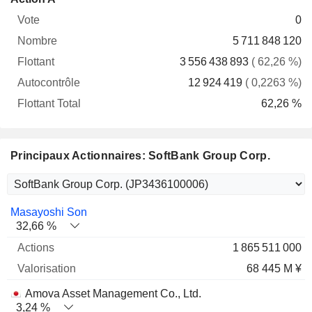
Vote
Nombre
Flottant
Autocontrôle
Total
0
5 711 848 120
3 556 438 893
( 62,26 %)
12 924 419
( 0,2263 %)
62,26 %
Principaux Actionnaires: SoftBank Group Corp.
Nom
Actions
%
Valorisation
Masayoshi Son
32,66 %
1 865 511 000
68 445 M ¥
Amova Asset Management Co., Ltd.
3,24 %