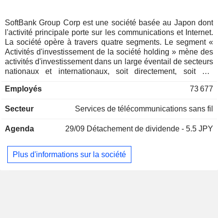
Danemark
0,01 %
Italie
0,01 %
SoftBank Group Corp est une société basée au Japon dont
l'activité principale porte sur les communications et Internet.
Canada
0,01 %
La société opère à travers quatre segments. Le segment «
Finlande
0,01 %
Activités d'investissement de la société holding » mène des
activités d'investissement dans un large éventail de secteurs
Pays-Bas
0,01 %
nationaux et internationaux, soit directement, soit par
l'intermédiaire de filiales, principalement en tant que société
Employés
73 677
holding d'investissement stratégique. Le segment « Activités
du SoftBank Vision Fund » mène des activités
Secteur
Services de télécommunications sans fil
d'investissement principalement dans le secteur
technologique. Le segment « SoftBank Business » est
Agenda
29/09
Détachement de dividende - 5.5 JPY
principalement dédié à la fourniture de services, à la vente
de téléphones mobiles, aux services haut débit et de
solutions, aux médias et à la publicité, aux services
Plus d'informations sur la société
commerciaux, aux paiements et aux services financiers. Le
segment « ARM Business » est dédié à la conception de
propriété intellectuelle (IP) et de technologies connexes
pour les microprocesseurs, à la vente d’outils logiciels et à
la fourniture de services connexes. La société exploite
également les activités liées à Fortress et aux Fukuoka
SoftBank Hawks.