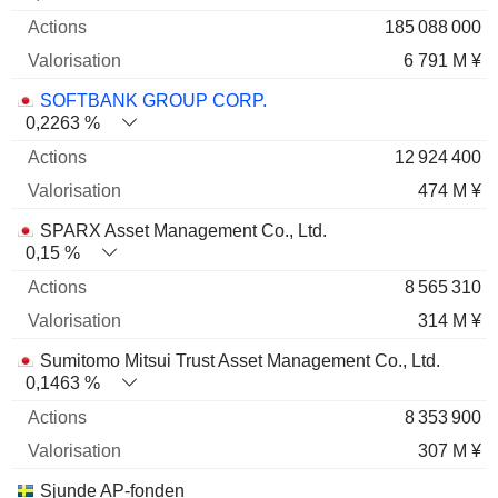
185 088 000
6 791 M ¥
SOFTBANK GROUP CORP.
0,2263 %
12 924 400
474 M ¥
SPARX Asset Management Co., Ltd.
0,15 %
8 565 310
314 M ¥
Sumitomo Mitsui Trust Asset Management Co., Ltd.
0,1463 %
8 353 900
307 M ¥
Sjunde AP-fonden