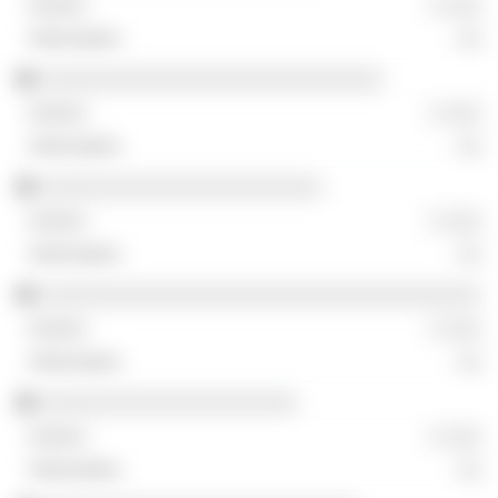
░ ░░░
░░
░░░░░░░░░░░░░░░░░░░░░░░░░░░░
░ ░░░
░░
░░░░░░░░░░░░░░░░░░░░░░░
░ ░░░
░░
░░░░░░░░░░░░░░░░░░░░░░░░░░░░░░░░░░░░
░ ░░░
░░
░░░░░░░░░░░░░░░░░░░░░
░ ░░░
░░