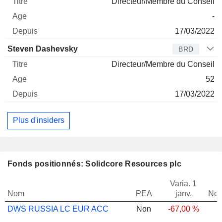
Directeur/Membre du Conseil
-
17/03/2022
Steven Dashevsky
BRD
Directeur/Membre du Conseil
52
17/03/2022
Plus d'insiders
Fonds positionnés: Solidcore Resources plc
Varia. 1
Nom
PEA
janv.
Not
DWS RUSSIA LC EUR ACC
Non
-67,00 %