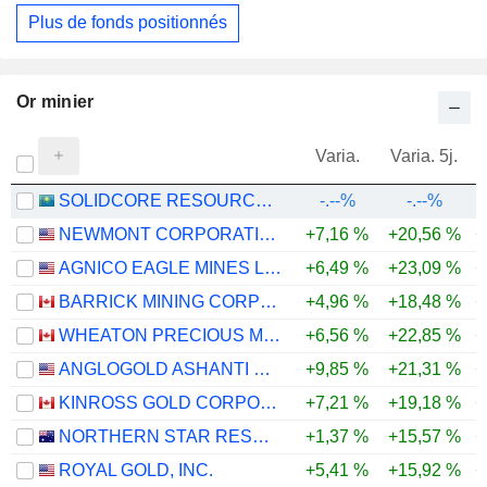
Plus de fonds positionnés
Or minier
Varia.
Varia. 5j.
SOLIDCORE RESOURCES PLC
-.--%
-.--%
NEWMONT CORPORATION
+7,16 %
+20,56 %
+
AGNICO EAGLE MINES LIMITED
+6,49 %
+23,09 %
+
BARRICK MINING CORPORATION
+4,96 %
+18,48 %
+
WHEATON PRECIOUS METALS CORP.
+6,56 %
+22,85 %
+
ANGLOGOLD ASHANTI PLC
+9,85 %
+21,31 %
+
KINROSS GOLD CORPORATION
+7,21 %
+19,18 %
+
NORTHERN STAR RESOURCES LIMITED
+1,37 %
+15,57 %
+
ROYAL GOLD, INC.
+5,41 %
+15,92 %
+