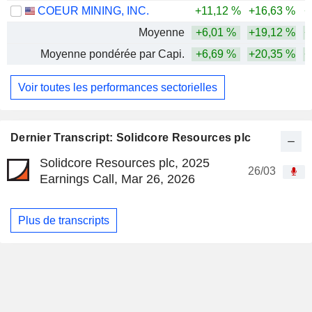
COEUR MINING, INC.
+11,12 %
+16,63 %
+
Moyenne
+6,01 %
+19,12 %
+
Moyenne pondérée par Capi.
+6,69 %
+20,35 %
+
Voir toutes les performances sectorielles
Dernier Transcript: Solidcore Resources plc
Solidcore Resources plc, 2025
26/03
Earnings Call, Mar 26, 2026
Plus de transcripts