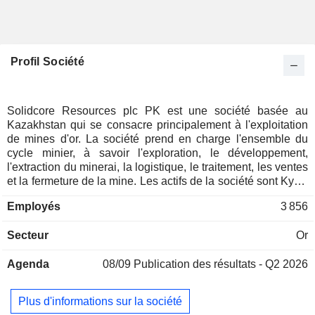
Profil Société
Solidcore Resources plc PK est une société basée au
Kazakhstan qui se consacre principalement à l'exploitation
de mines d'or. La société prend en charge l'ensemble du
cycle minier, à savoir l'exploration, le développement,
l'extraction du minerai, la logistique, le traitement, les ventes
et la fermeture de la mine. Les actifs de la société sont Kyzyl
dans la région d'Abai avec la mine en exploitation Bakyrchik
Employés
3 856
et Varvara hub dans la région de Kostanay avec les mines
en exploitation Varvara et Komar. Le minerai est extrait par
Secteur
Or
des méthodes conventionnelles d'extraction à ciel ouvert par
camions et pelles et par forage et abattage. En outre, la
Agenda
08/09
Publication des résultats - Q2 2026
société traite le minerai par des méthodes telles que la
flottation ou la lixiviation en tas et le POX. La société
effectue des travaux d'exploration à proximité de la mine afin
Plus d'informations sur la société
d'améliorer ses réserves de minerai. Outre l'or, la société