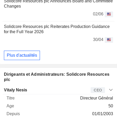
Solidcore Resources plc Announces Board and Committee
Changes
02/06
Solidcore Resources plc Reiterates Production Guidance
for the Full Year 2026
30/04
Plus d'actualités
Dirigeants et Administrateurs: Solidcore Resources
plc
Dirigeant
Titre
Age
Depuis
Vitaly Nesis
CEO
Directeur Général
50
01/01/2003