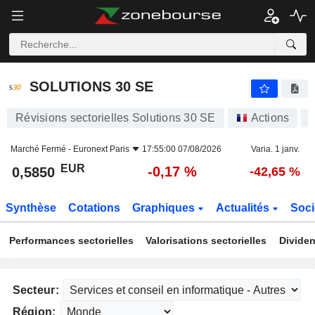
SOLUTIONS 30 SE
0,5850
€
-0,17 %
SOLUTIONS 30 SE
Révisions sectorielles Solutions 30 SE
Actions
Marché Fermé -
Euronext Paris
17:55:00 07/08/2026
Varia. 1 janv.
EUR
-0,17 %
0,5850
-42,65 %
Synthèse
Cotations
Graphiques
Actualités
Soci
Performances sectorielles
Valorisations sectorielles
Dividen
Secteur:
Région: