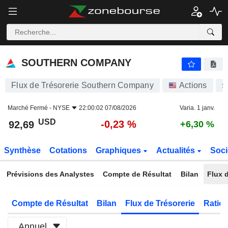
SOUTHERN COMPANY
92,69
$
-0,23 %
SOUTHERN COMPANY
Flux de Trésorerie Southern Company
Actions
S
Marché Fermé -
NYSE
22:00:02 07/08/2026
Varia. 1 janv.
USD
-0,23 %
92,69
+6,30 %
Synthèse
Cotations
Graphiques
Actualités
Soci
Prévisions des Analystes
Compte de Résultat
Bilan
Flux d
Compte de Résultat
Bilan
Flux de Trésorerie
Ratios
Annuel