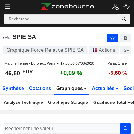
SPIE SA
46,50
€
+0,09 %
SPIE SA
Graphique Force Relative SPIE SA
Actions
SPIE
Marché Fermé -
Euronext Paris
17:55:00 07/08/2026
Varia. 1 janv.
EUR
+0,09 %
46,50
-5,60 %
Synthèse
Cotations
Graphiques
Actualités
Soci
Analyse Technique
Graphique Statique
Graphique Total Re