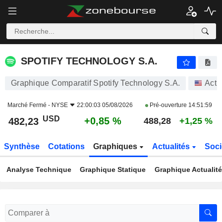
SPOTIFY TECHNOLOGY S.A.
482,23
$
+0,85 %
SPOTIFY TECHNOLOGY S.A.
Graphique Comparatif Spotify Technology S.A.
Acti
Marché Fermé -
NYSE
22:00:03 05/08/2026
Pré-ouverture
14:51:59
USD
+0,85 %
482,23
488,28
+1,25 %
Synthèse
Cotations
Graphiques
Actualités
Soci
Analyse Technique
Graphique Statique
Graphique Actualit