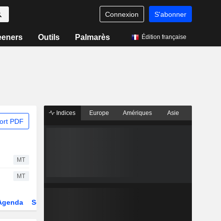
Connexion
S'abonner
eeners
Outils
Palmarès
Édition française
Indices
Europe
Amériques
Asie
ort PDF
MT
MT
Agenda
Secteur
Dérivés
Fonds et ETFs