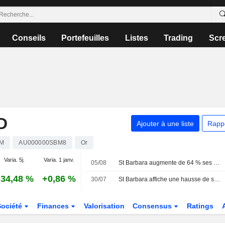
Conseils
Portefeuilles
Listes
Trading
Scr
D
Ajouter à une liste
Rapp
M
AU000000SBM8
Or
Varia. 5j.
Varia. 1 janv.
05/08
St Barbara augmente de 64 % ses dépenses d'exploration en Nouvelle-Écosse pour l'exercice 2027
34,48 %
+0,86 %
30/07
St Barbara affiche une hausse de sa production et de ses ventes d'or au quatrième trimestre
Société
Finances
Valorisation
Consensus
Ratings