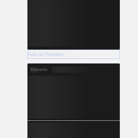
Suite du Palmarès
Palmarès