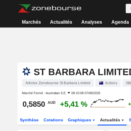
Marchés
Actualités
Analyses
Agenda
ST BARBARA LIMITE
Articles Zonebourse St Barbara Limited
Actions
SB
Marché Fermé -
Australian S.E.
08:10:08 07/08/2026
0,5850
+5,41 %
AUD
+
Synthèse
Cotations
Graphiques
Actualités