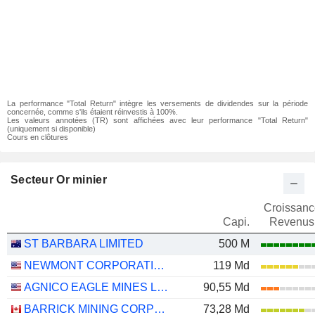
La performance "Total Return" intègre les versements de dividendes sur la période
concernée, comme s'ils étaient réinvestis à 100%.
Les valeurs annotées (TR) sont affichées avec leur performance "Total Return"
(uniquement si disponible)
Cours en clôtures
Secteur Or minier
Croissanc
Capi.
Revenus
ST BARBARA LIMITED
500 M
NEWMONT CORPORATION
119 Md
AGNICO EAGLE MINES LIMITED
90,55 Md
BARRICK MINING CORPORATION
73,28 Md