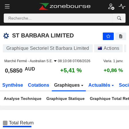
ST BARBARA LIMITED
0,5850
$
+5,41 %
ST BARBARA LIMITED
Graphique Sectoriel St Barbara Limited
Actions
Marché Fermé -
Australian S.E.
08:10:08 07/08/2026
Varia. 1 janv.
AUD
+5,41 %
0,5850
+0,86 %
Synthèse
Cotations
Graphiques
Actualités
Soci
Analyse Technique
Graphique Statique
Graphique Total Re
Total Return