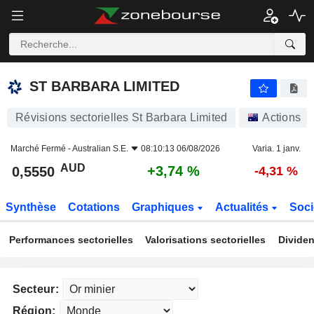
ST BARBARA LIMITED
0,5550
$
+3,74 %
ST BARBARA LIMITED
Révisions sectorielles St Barbara Limited
Actions
Marché Fermé -
Australian S.E.
08:10:13 06/08/2026
Varia. 1 janv.
AUD
+3,74 %
0,5550
-4,31 %
Synthèse
Cotations
Graphiques
Actualités
Soci
Performances sectorielles
Valorisations sectorielles
Dividen
Secteur:
Région: