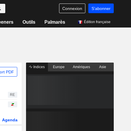
Connexion
S'abonner
eeners
Outils
Palmarès
Édition française
Indices
Europe
Amériques
Asie
ort PDF
RE
Agenda
Secteur
Dérivés
Fonds et ETFs