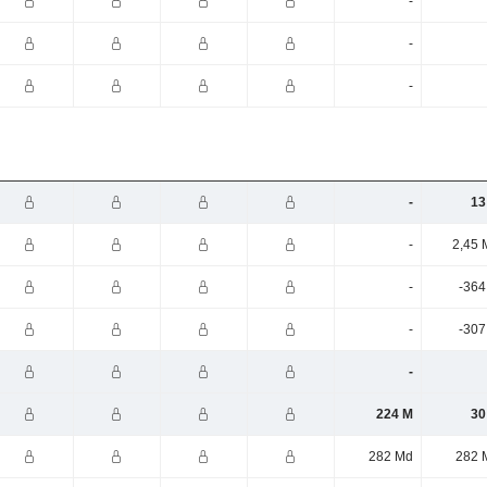
-
-
-
-
13
-
2,45 
-
-364
-
-307
-
224 M
30
282 Md
282 