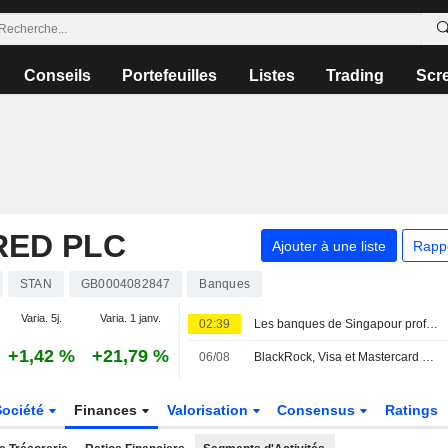
Conseils
Portefeuilles
Listes
Trading
Scr
RED PLC
Ajouter à une liste
Rapp
STAN
GB0004082847
Banques
Varia. 5j.
Varia. 1 janv.
02:39
Les banques de Singapour profitent de l'essor de la gestion de fortune en Asie pour contrer les vents contraires sur les taux
+1,42 %
+21,79 %
06/08
BlackRock, Visa et Mastercard valident la nouvelle blockchain de Circle
Société
Finances
Valorisation
Consensus
Ratings