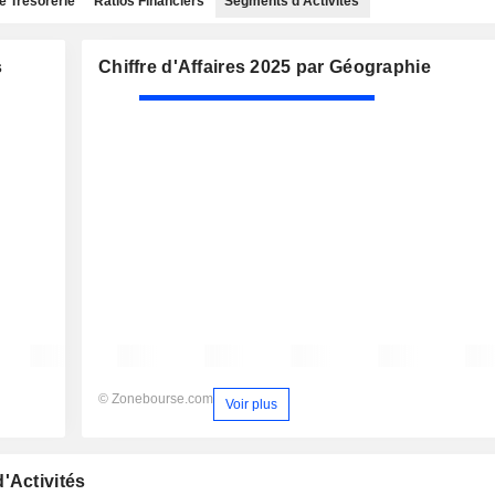
e Trésorerie
Ratios Financiers
Segments d'Activités
s
Chiffre d'Affaires 2025 par Géographie
© Zonebourse.com
Voir plus
'Activités