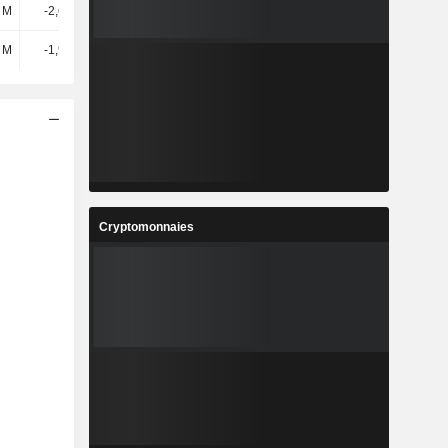
 M
-2,67 Md
-1,16 Md
-643 M
 M
-1,92 Md
-825 M
-774 M
Cryptomonnaies