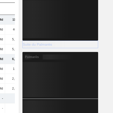
Md
11,1 Md
11,92 Md
12,39 Md
Md
403 Md
486 Md
517 Md
Md
5,75 Md
5,38 Md
5,35 Md
Suite du Palmarès
Md
5,59 Md
5,78 Md
5,88 Md
Palmarès
Md
6,75 Md
7,17 Md
7,87 Md
Md
129 Md
122 Md
130 Md
Md
2,43 Md
2,19 Md
2,43 Md
Md
2,84 Md
3,23 Md
3,48 Md
-
-
-
-
-
-
-
-