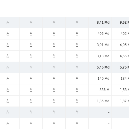
8,41 Md
9,62 
406 Md
402 
3,01 Md
4,05 
3,13 Md
4,56 
5,45 Md
5,75 
140 Md
134 
836 M
1,53 
1,36 Md
1,87 
-
-