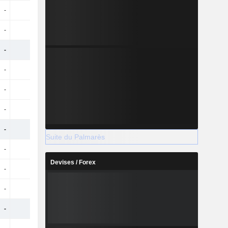
-
-
-
-
-
-
-
-
-
-
-
-
-
-
-
-
-
-
-
-
-
-
-
-
-
-
-
-
Suite du Palmarès
-
-
-
-
Devises / Forex
-
-
-
-
-
-
-
-
-
-
-
-