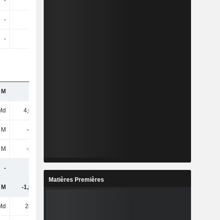
-
-
-
-
-
-
-
-
-
-
-
-
 M
71 M
109 M
356 M
Md
4,01 Md
6,4 Md
8,34 Md
 M
-412 M
-393 M
-171 M
 M
-273 M
-281 M
-46 M
-
-
-
-
Matières Premières
 M
-1,92 Md
-66 M
-397 M
Md
287 Md
235 Md
264 Md