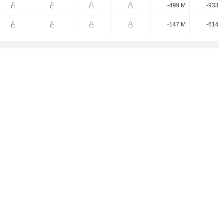
-499 M
-933
-147 M
-614