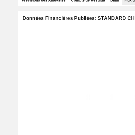
Prévisions des Analystes
Compte de Résultat
Bilan
Flux d
Données Financières Publiées: STANDARD 