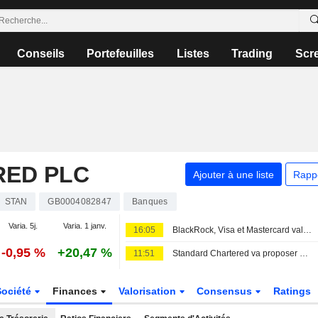
Conseils
Portefeuilles
Listes
Trading
Scr
RED PLC
Ajouter à une liste
Rapp
STAN
GB0004082847
Banques
Varia. 5j.
Varia. 1 janv.
16:05
BlackRock, Visa et Mastercard valident la nouvelle blockchain de Circle
-0,95 %
+20,47 %
11:51
Standard Chartered va proposer des produits de gestion de patrimoine au sein du hub financier indien GIFT City
Société
Finances
Valorisation
Consensus
Ratings