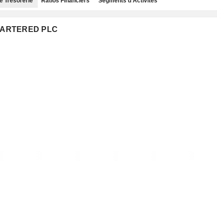
e Trésorerie
Ratios Financiers
Segments d'Activités
CHARTERED PLC