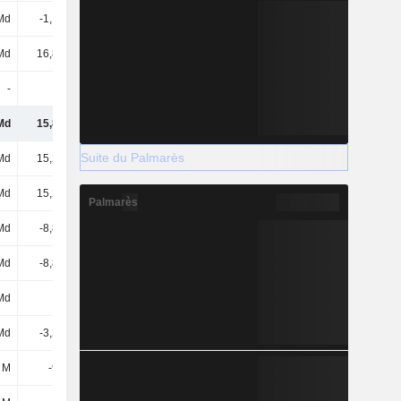
 Md
-1,12 Md
-948 M
-1,03 Md
Md
16,85 Md
12,67 Md
-17,17 Md
-
-
-
-
Md
15,81 Md
11,45 Md
-18,32 Md
Suite du Palmarès
Md
15,28 Md
11,04 Md
11,58 Md
Md
15,28 Md
11,04 Md
11,58 Md
Palmarès
Md
-8,86 Md
-12,91 Md
-11,74 Md
Md
-8,86 Md
-12,91 Md
-11,74 Md
Md
26 M
1,6 Md
2,04 Md
Md
-3,22 Md
-3,25 Md
-4,23 Md
 M
-917 M
-1,13 Md
-1,38 Md