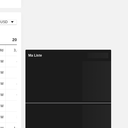
USD
2023
2024
2025
Md
3,47 Md
4,05 Md
5,08 Md
Ma Liste
 M
445 M
427 M
481 M
 M
1 M
4 M
2 M
 M
446 M
431 M
483 M
 M
625 M
695 M
687 M
 M
-31 M
187 M
-375 M
 M
355 M
-551 M
-687 M