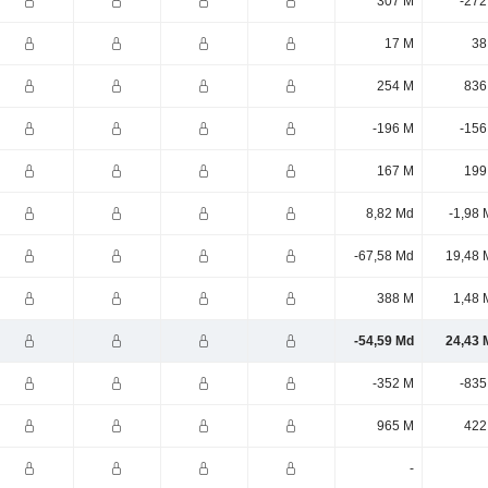
307 M
-272
17 M
38
254 M
836
-196 M
-156
167 M
199
8,82 Md
-1,98 
-67,58 Md
19,48 
388 M
1,48 
-54,59 Md
24,43 
-352 M
-835
965 M
422
-