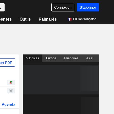
Connexion
S'abonner
eeners
Outils
Palmarès
Édition française
Indices
Europe
Amériques
Asie
ort PDF
RE
Agenda
Secteur
Dérivés
Fonds et ETFs