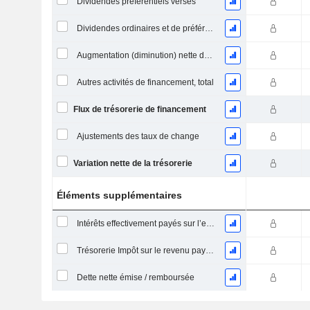
Dividendes préférentiels versés
Dividendes ordinaires et de préférence payés
Augmentation (diminution) nette des comptes de dépôt - (CF)
Autres activités de financement, total
Flux de trésorerie de financement
Ajustements des taux de change
Variation nette de la trésorerie
Éléments supplémentaires
Intérêts effectivement payés sur l’exercice
Trésorerie Impôt sur le revenu payé (remboursement)Impôt effectivement payé (remboursé) sur l’exercice
Dette nette émise / remboursée