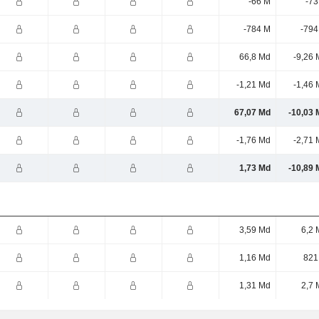
-66 M
-73
-784 M
-794
66,8 Md
-9,26 
-1,21 Md
-1,46 
67,07 Md
-10,03 
-1,76 Md
-2,71 
1,73 Md
-10,89 
3,59 Md
6,2 
1,16 Md
821
1,31 Md
2,7 