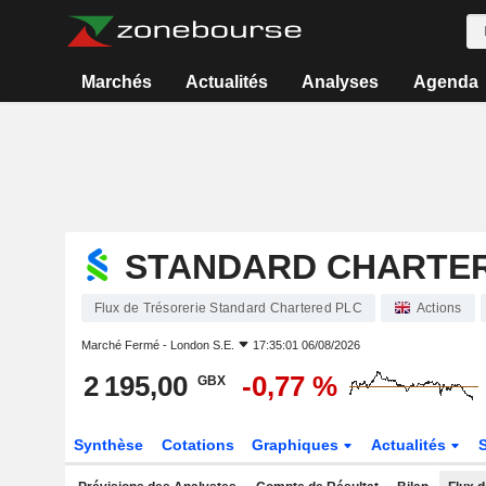
Marchés
Actualités
Analyses
Agenda
STANDARD CHARTE
Flux de Trésorerie Standard Chartered PLC
Actions
Marché Fermé -
London S.E.
17:35:01 06/08/2026
2 195,00
-0,77 %
GBX
Synthèse
Cotations
Graphiques
Actualités