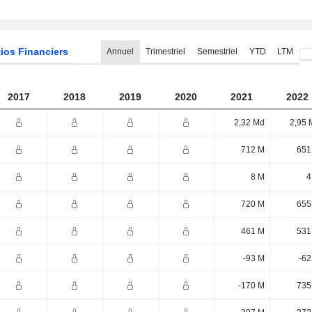
ios Financiers
Annuel
Trimestriel
Semestriel
YTD
LTM
2017
2018
2019
2020
2021
2022
2,32 Md
2,95 
712 M
651
8 M
4
720 M
655
461 M
531
-93 M
-62
-170 M
735