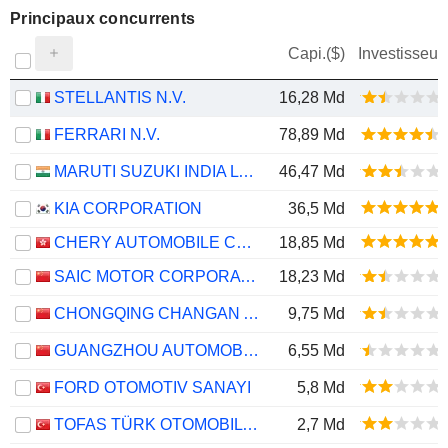
Principaux concurrents
Capi.($)
Investisseur
STELLANTIS N.V.
16,28 Md
FERRARI N.V.
78,89 Md
MARUTI SUZUKI INDIA LTD
46,47 Md
KIA CORPORATION
36,5 Md
CHERY AUTOMOBILE CO., LTD.
18,85 Md
SAIC MOTOR CORPORATION LIMITED
18,23 Md
CHONGQING CHANGAN AUTOMOBILE COMPANY LIMITED
9,75 Md
GUANGZHOU AUTOMOBILE GROUP CO., LTD.
6,55 Md
FORD OTOMOTIV SANAYI
5,8 Md
TOFAS TÜRK OTOMOBIL FABRIKASI ANONIM SIRKETI
2,7 Md