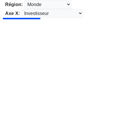
Région:
Axe X: