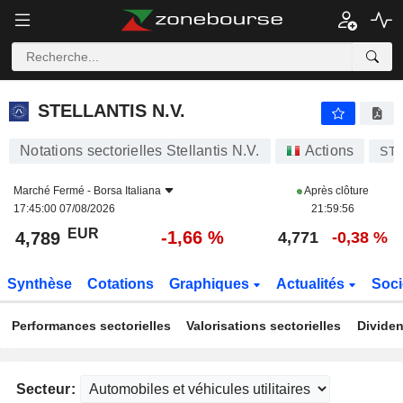
STELLANTIS N.V.
4,789
€
-1,66 %
STELLANTIS N.V.
Notations sectorielles Stellantis N.V.
Actions
ST
Marché Fermé -
Borsa Italiana
Après clôture
17:45:00 07/08/2026
21:59:56
EUR
-1,66 %
4,789
4,771
-0,38 %
Synthèse
Cotations
Graphiques
Actualités
Soci
Performances sectorielles
Valorisations sectorielles
Dividen
Secteur: