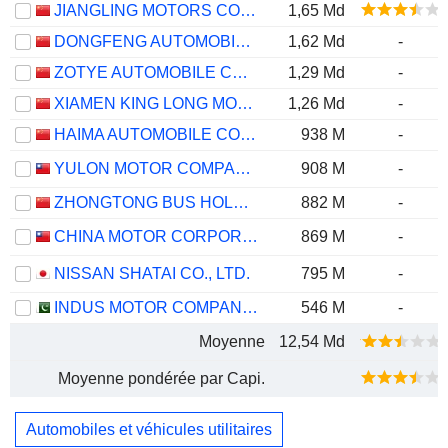
JIANGLING MOTORS CORPORATION, LTD.
1,65 Md
DONGFENG AUTOMOBILE CO. LTD
1,62 Md
-
ZOTYE AUTOMOBILE CO., LTD
1,29 Md
-
XIAMEN KING LONG MOTOR GROUP CO., LTD.
1,26 Md
-
HAIMA AUTOMOBILE CO.,LTD
938 M
-
YULON MOTOR COMPANY LTD.
908 M
-
ZHONGTONG BUS HOLDING CO.,LTD
882 M
-
CHINA MOTOR CORPORATION
869 M
-
NISSAN SHATAI CO., LTD.
795 M
-
INDUS MOTOR COMPANY LIMITED
546 M
-
Moyenne
12,54 Md
Moyenne pondérée par Capi.
Automobiles et véhicules utilitaires