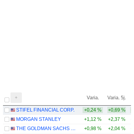
Varia.
Varia. 5j.
STIFEL FINANCIAL CORP.
+0,24 %
+0,69 %
+
MORGAN STANLEY
+1,12 %
+2,37 %
+
THE GOLDMAN SACHS GROUP, INC.
+0,98 %
+2,04 %
+