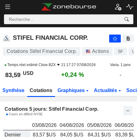
STIFEL FINANCIAL CORP.
83,59
$
STIFEL FINANCIAL CORP.
Cotations Stifel Financial Corp.
Actions
SF
U
Temps réel estimé
Cboe BZX
21:17:27 07/08/2026
Varia. 1 janv.
USD
+0,24 %
83,59
-
Synthèse
Cotations
Graphiques
Actualités
Soci
Cotations 5 jours: Stifel Financial Corp.
Cours en différé NYSE
03/08/2026
04/08/2026
05/08/2026
06/08/202
Dernier
83,57 $US
84,05 $US
84,31 $US
83,39 $U