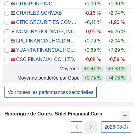
CITIGROUP INC.
+1,00 %
+1,90 %
+
CHARLES SCHWAB
-0,16 %
+2,04 %
+
CITIC SECURITIES COMPANY LIMITED
+0,11 %
-1,90 %
NOMURA HOLDINGS, INC.
-0,95 %
+6,26 %
+
LPL FINANCIAL HOLDINGS INC.
+0,79 %
+2,04 %
YUANTA FINANCIAL HOLDING CO., LTD.
+0,89 %
+7,29 %
+
CSC FINANCIAL CO., LTD.
-0,08 %
-0,59 %
Moyenne
+0,41 %
+3,33 %
+
Moyenne pondérée par Capi.
+0,75 %
+4,73 %
+
Voir toutes les performances sectorielles
Historique de Cours: Stifel Financial Corp.