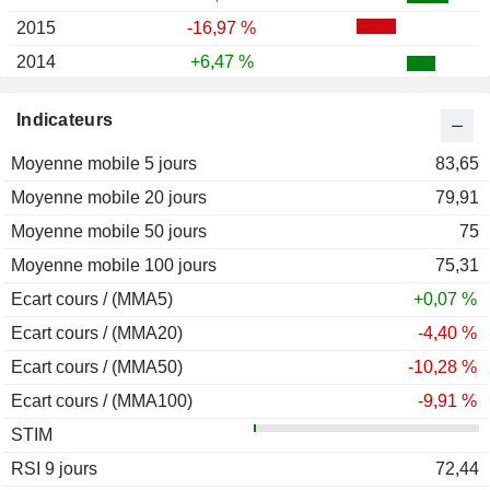
2015
-16,97 %
2014
+6,47 %
2013
+49,89 %
Indicateurs
2012
-0,25 %
Moyenne mobile 5 jours
2011
-22,51 %
83,65
Moyenne mobile 20 jours
2010
+4,73 %
79,91
Moyenne mobile 50 jours
2009
+29,20 %
75
Moyenne mobile 100 jours
2008
+30,83 %
75,31
Ecart cours / (MMA5)
2007
+34,00 %
+0,07 %
Ecart cours / (MMA20)
2006
+4,36 %
-4,40 %
Ecart cours / (MMA50)
2005
+79,43 %
-10,28 %
Ecart cours / (MMA100)
2004
+43,25 %
-9,91 %
STIM
2003
+75,04 %
RSI 9 jours
2002
+6,10 %
72,44