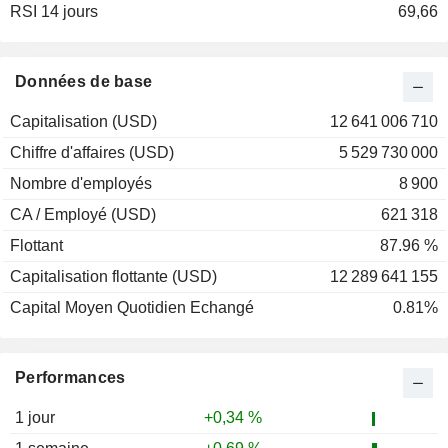
RSI 14 jours
2001
-7,69 %
69,66
2000
+15,19 %
1999
-0,66 %
Données de base
1998
-35,06 %
Capitalisation (USD)
12 641 006 710
1997
+102,50 %
Chiffre d'affaires (USD)
5 529 730 000
1996
+38,68 %
Nombre d'employés
8 900
1995
+15,94 %
CA / Employé (USD)
621 318
1994
-37,66 %
Flottant
87.96 %
1993
+44,38 %
Capitalisation flottante (USD)
12 289 641 155
1992
+1,38 %
Capital Moyen Quotidien Echangé
0.81%
1991
+107,14 %
1990
-40,43 %
Performances
1989
-6,00 %
1988
-7,41 %
1 jour
+0,34 %
1987
-31,65 %