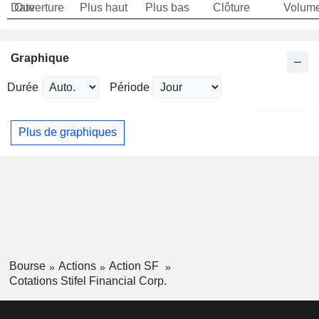
Date
Ouverture
Plus haut
Plus bas
Clôture
Volum
Graphique
Durée
Période
Plus de graphiques
Bourse
Actions
Action SF
Cotations Stifel Financial Corp.