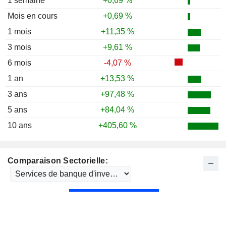
1 semaine
+0,69 %
1986
+33,90 %
Mois en cours
+0,69 %
1985
+20,41 %
1 mois
+11,35 %
1984
-2,00 %
3 mois
+9,61 %
6 mois
-4,07 %
1 an
+13,53 %
3 ans
+97,48 %
5 ans
+84,04 %
10 ans
+405,60 %
Comparaison Sectorielle: