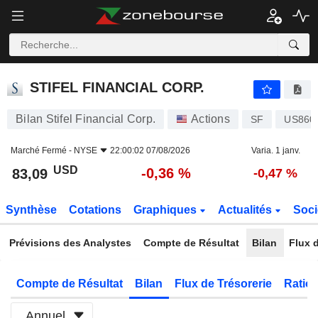
STIFEL FINANCIAL CORP.
83,09
$
-0,36 %
STIFEL FINANCIAL CORP.
Bilan Stifel Financial Corp.
Actions
SF
US860
Marché Fermé -
NYSE
22:00:02 07/08/2026
Varia. 1 janv.
USD
-0,36 %
83,09
-0,47 %
Synthèse
Cotations
Graphiques
Actualités
Soci
Prévisions des Analystes
Compte de Résultat
Bilan
Flux d
Compte de Résultat
Bilan
Flux de Trésorerie
Ratios
Annuel