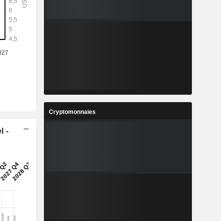
-
-
2
1,745
%
7,63 %
3
50,4
%
15,51 %
7
6,445
%
-5,17 %
2
151 002
Cryptomonnaies
-
-
l -