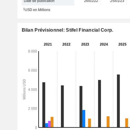
Date de publication
26/01/22
25/01/23
1
USD en Millions
Bilan Prévisionnel: Stifel Financial Corp.