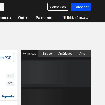
Connexion
S'abonner
eeners
Outils
Palmarès
Édition française
Indices
Europe
Amériques
Asie
ort PDF
CI
MT
Agenda
Secteur
Dérivés
Fonds et ETFs