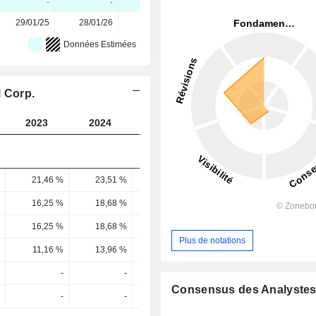
-
-
-
-
-
29/01/25
28/01/26
-
-
-
Données Estimées
l Corp.
2023
2024
2025
2026
2027
21,46 %
23,51 %
17,47 %
22,88 %
21,79 
16,25 %
18,68 %
15,75 %
22,09 %
22,24 
16,25 %
18,68 %
15,75 %
22,88 %
24,07 
Plus de notations
11,16 %
13,96 %
11,69 %
16,54 %
17,52 
-
-
-
-
Consensus des Analyste
-
-
-
-