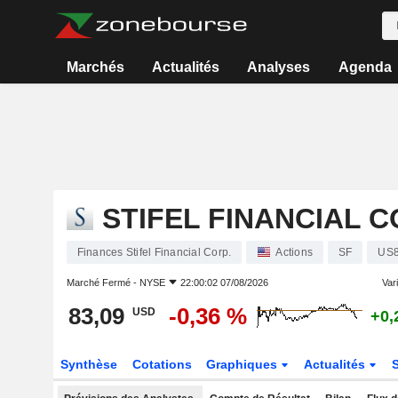
Marchés
Actualités
Analyses
Agenda
STIFEL FINANCIAL C
Finances Stifel Financial Corp.
Actions
SF
US8
Marché Fermé -
NYSE
22:00:02 07/08/2026
Vari
83,09
-0,36 %
USD
+0,
Synthèse
Cotations
Graphiques
Actualités