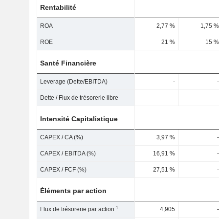
Rentabilité
ROA
2,77 %
1,75 %
ROE
21 %
15 %
Santé Financière
Leverage (Dette/EBITDA)
-
-
Dette / Flux de trésorerie libre
-
-
Intensité Capitalistique
CAPEX / CA (%)
3,97 %
-
CAPEX / EBITDA (%)
16,91 %
-
CAPEX / FCF (%)
27,51 %
-
Éléments par action
1
Flux de trésorerie par action
4,905
-