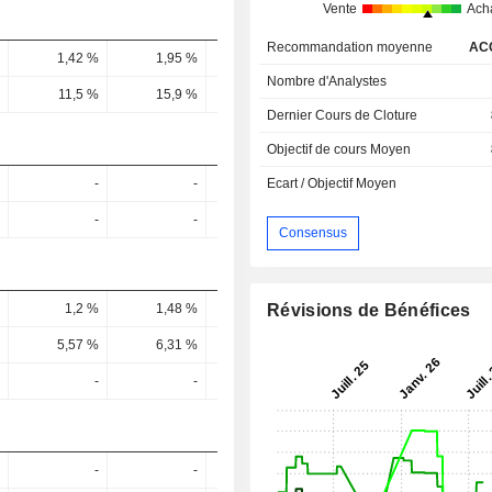
Vente
Ach
Recommandation moyenne
AC
1,42 %
1,95 %
1,59 %
2,1 %
2 
Nombre d'Analystes
11,5 %
15,9 %
14,8 %
16,65 %
16,63 
Dernier Cours de Cloture
Objectif de cours Moyen
-
-
-
-
Ecart / Objectif Moyen
-
-
-
-
Consensus
Révisions de Bénéfices
1,2 %
1,48 %
1,12 %
1,39 %
1,24 
5,57 %
6,31 %
6,43 %
6,09 %
5,69 
-
-
-
-
-
-
-
-