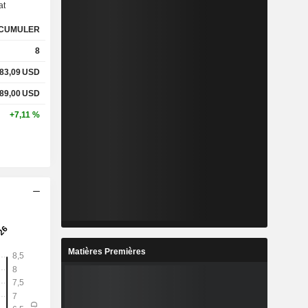
at
CUMULER
%
1,6 %
8
%
14,51 %
83,09
USD
89,00
USD
-
-
+7,11 %
-
-
%
1,04 %
%
6,04 %
-
-
Matières Premières
-
-