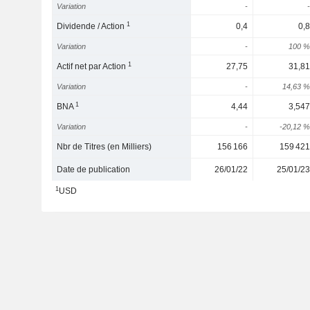
Variation
-
-
1
Dividende / Action
0,4
0,8
Variation
-
100 %
1
Actif net par Action
27,75
31,81
Variation
-
14,63 %
1
BNA
4,44
3,547
Variation
-
-20,12 %
Nbr de Titres (en Milliers)
156 166
159 421
Date de publication
26/01/22
25/01/23
1
USD