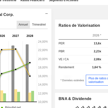
e Trésorerie
Ratios Financiers
Segments d'Activités
al Corp.
Annuel
Trimestriel
Ratios de Valorisation
2026 *
PER
13,6x
PBR
2,23x
VE / CA
2,08x
Rendement
1,64 %
Plus de ratios 
* Données estimées
valorisation
BNA & Dividende