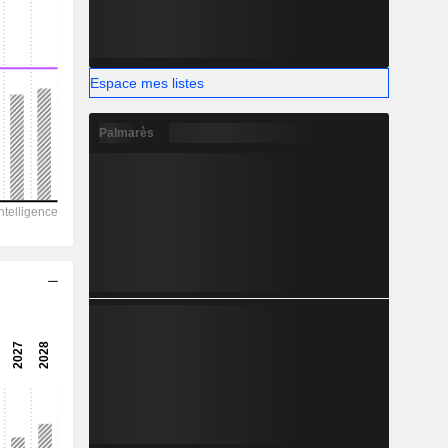
-
Espace mes listes
Palmarès