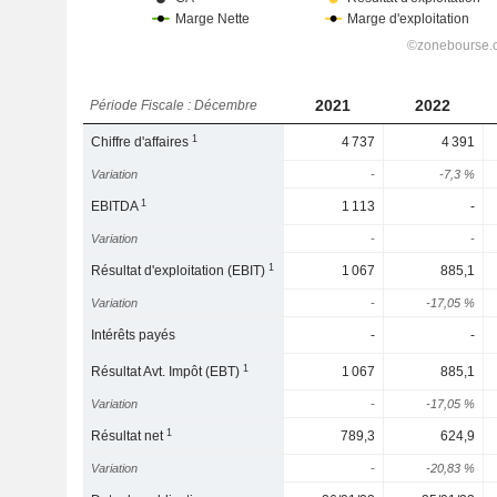
2021
2022
Période Fiscale : Décembre
1
Chiffre d'affaires
4 737
4 391
Variation
-
-7,3 %
1
EBITDA
1 113
-
Variation
-
-
1
Résultat d'exploitation (EBIT)
1 067
885,1
Variation
-
-17,05 %
Intérêts payés
-
-
1
Résultat Avt. Impôt (EBT)
1 067
885,1
Variation
-
-17,05 %
1
Résultat net
789,3
624,9
Variation
-
-20,83 %