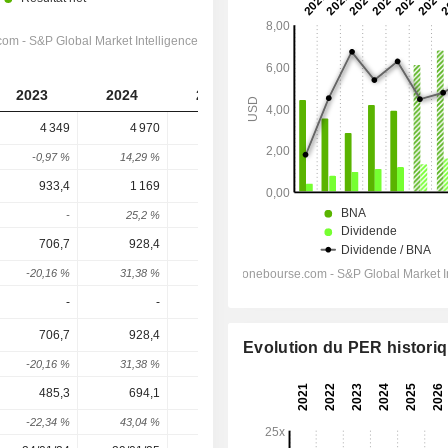
2023
2024
2025
2026
2027
4 349
4 970
5 530
6 031
6 536
-0,97 %
14,29 %
11,26 %
9,07 %
8,37 %
933,4
1 169
966,3
1 380
1 424
-
25,2 %
-17,31 %
42,81 %
3,19 %
706,7
928,4
871,1
1 332
1 454
-20,16 %
31,38 %
-6,17 %
52,96 %
9,08 %
-
-
-
-
-
706,7
928,4
871,1
1 380
1 573
Evolution du PER histori
-20,16 %
31,38 %
-6,17 %
58,41 %
13,99 %
485,3
694,1
646,5
997,4
1 145
-22,34 %
43,04 %
-6,86 %
54,28 %
14,78 %