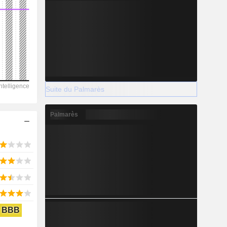
2028
-
-
Suite du Palmarès
-
Palmarès
BBB