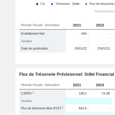
2021
2022
Période Fiscale : Décembre
Endettement Net
-464
-
Variation
-
-
Date de publication
26/01/22
25/01/23
Flux de Trésorerie Prévisionnel: Stifel Financial
2021
2023
Période Fiscale : Décembre
1
CAPEX
188,2
51,98
Variation
-
-
1
Flux de trésorerie libre (FCF)
683,9
-