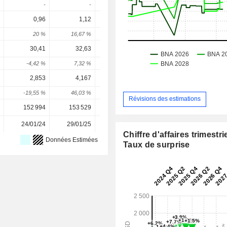
-
-
-
-
0,96
1,12
1,227
1,36
1,62
20 %
16,67 %
9,52 %
10,87 %
19,23 
30,41
32,63
34,71
37,32
43,6
-4,42 %
7,32 %
6,35 %
7,54 %
16,9 
2,853
4,167
3,913
6,097
6,79
-19,55 %
46,03 %
-6,08 %
55,8 %
11,48 
Révisions des estimations
152 994
153 529
152 742
151 002
151 00
24/01/24
29/01/25
28/01/26
-
Chiffre d'affaires trimestrie
Données Estimées
Taux de surprise