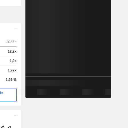
2027 *
12,2x
1,9x
1,92x
1,95 %
de