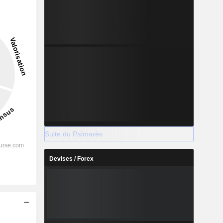
2028
%
17,14 %
Suite du Palmarès
%
15,97 %
Devises / Forex
%
-
%
19,09 %
-
-
s
-
-