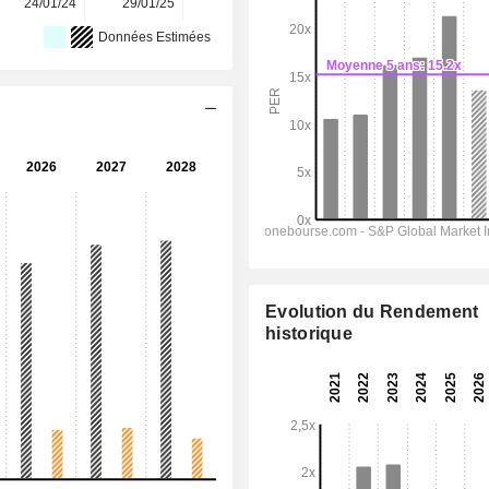
24/01/24
29/01/25
28/01/26
-
-
Données Estimées
Evolution du Rendement
historique