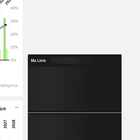
2028
6 664
1,97 %
1 142
Ma Liste
-19,8 %
1 064
-26,8 %
-
-
que
-
1 272
11,15 %