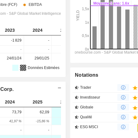
2023
2024
2025
2026
2027
-1 829
-
-
-
-
-
-
-
-
-
24/01/24
29/01/25
28/01/26
-
-
Données Estimées
Notations
Trader
 Corp.
Investisseur
2024
2025
2026
2027
2028
Globale
73,79
62,09
84
81
69
Qualité
41,97 %
-15,86 %
35,29 %
-3,57 %
-14,81 %
ESG MSCI
-
-
-
-
-