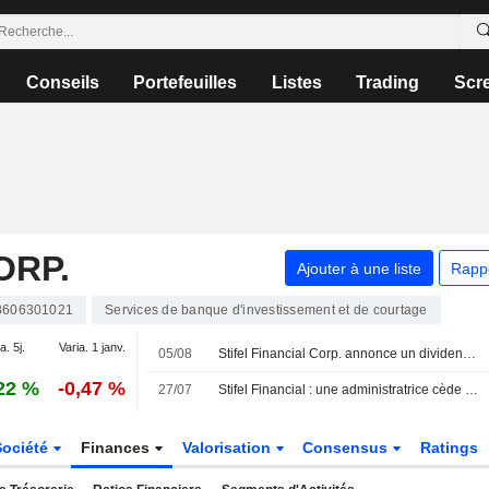
Conseils
Portefeuilles
Listes
Trading
Scr
ORP.
Ajouter à une liste
Rapp
606301021
Services de banque d'investissement et de courtage
a. 5j.
Varia. 1 janv.
05/08
Stifel Financial Corp. annonce un dividende trimestriel en numéraire, payable le 15 septembre 2026
22 %
-0,47 %
27/07
Stifel Financial : une administratrice cède pour 372 233 $ d'actions, selon un document de la SEC
Société
Finances
Valorisation
Consensus
Ratings