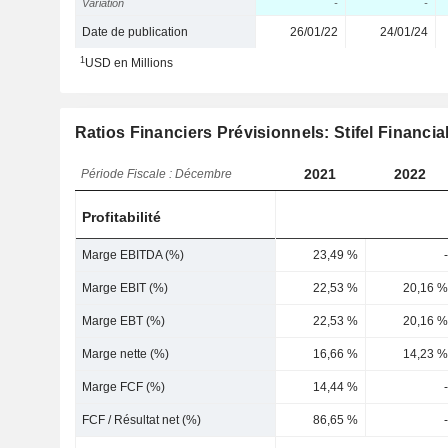
Variation
-
-
Date de publication
26/01/22
24/01/24
1
USD en Millions
Ratios Financiers Prévisionnels: Stifel Financia
2021
2022
Période Fiscale : Décembre
Profitabilité
Marge EBITDA (%)
23,49 %
-
Marge EBIT (%)
22,53 %
20,16 %
Marge EBT (%)
22,53 %
20,16 %
Marge nette (%)
16,66 %
14,23 %
Marge FCF (%)
14,44 %
-
FCF / Résultat net (%)
86,65 %
-