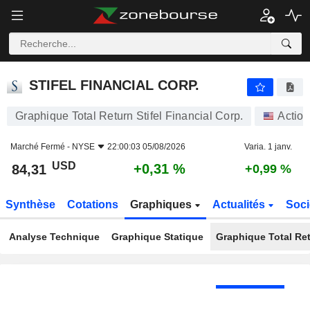
STIFEL FINANCIAL CORP.
84,31
$
+0,31 %
STIFEL FINANCIAL CORP.
Graphique Total Return Stifel Financial Corp.
Actio
Marché Fermé -
NYSE
22:00:03 05/08/2026
Varia. 1 janv.
USD
+0,31 %
84,31
+0,99 %
Synthèse
Cotations
Graphiques
Actualités
Soci
Analyse Technique
Graphique Statique
Graphique Total Re