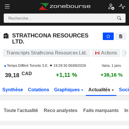
STRATHCONA RESOURCES LTD.
39,18
$
+1,11 %
STRATHCONA RESOURCES
LTD.
Transcripts Strathcona Resources Ltd.
Actions
S
Temps Différé
Toronto S.E.
19:29:30 06/08/2026
Varia. 1 janv.
CAD
+1,11 %
39,18
+38,16 %
Synthèse
Cotations
Graphiques
Actualités
Soci
Toute l'actualité
Reco analystes
Faits marquants
In