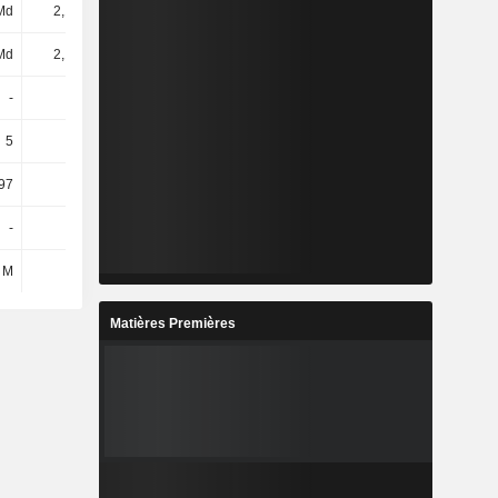
Md
2,17 Md
Md
2,17 Md
-
-
5
5
97
797
-
-
 M
3 M
Matières Premières