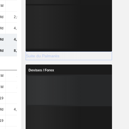
 M
50 M
Md
2,02 Md
Md
4,34 Md
Md
4,34 Md
Md
8,79 Md
Suite du Palmarès
Devises / Forex
 M
214 M
 M
214 M
19
20,27
Md
4,34 Md
19
20,27