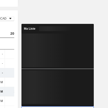
CAD
Ma Liste
2025
-
-
-
-
-
-
 M
172 M
 M
172 M
 M
43 M