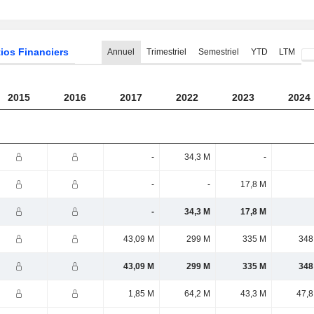
ios Financiers
Annuel
Trimestriel
Semestriel
YTD
LTM
2015
2016
2017
2022
2023
2024
-
34,3 M
-
-
-
17,8 M
-
34,3 M
17,8 M
43,09 M
299 M
335 M
348
43,09 M
299 M
335 M
348
1,85 M
64,2 M
43,3 M
47,8