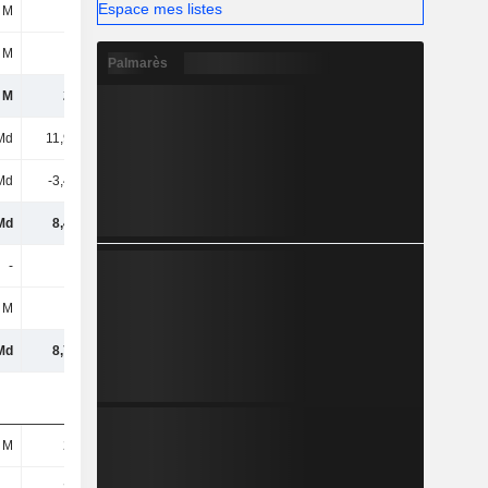
Espace mes listes
 M
37 M
 M
24 M
Palmarès
 M
276 M
Md
11,91 Md
Md
-3,41 Md
Md
8,49 Md
-
-
 M
20 M
Md
8,79 Md
 M
213 M