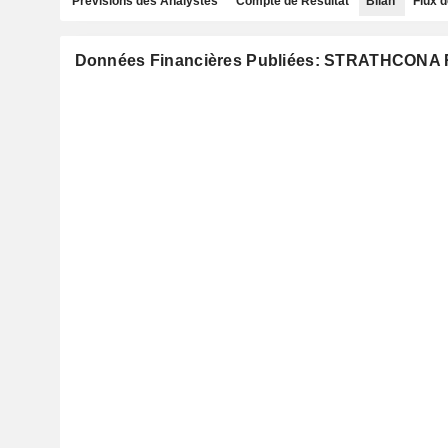
Prévisions des Analystes
Compte de Résultat
Bilan
Flux d
Données Financières Publiées: STRATHCON