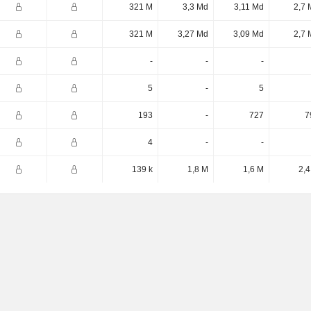
321 M
3,3 Md
3,11 Md
2,7 
321 M
3,27 Md
3,09 Md
2,7 
-
-
-
5
-
5
193
-
727
7
4
-
-
139 k
1,8 M
1,6 M
2,4