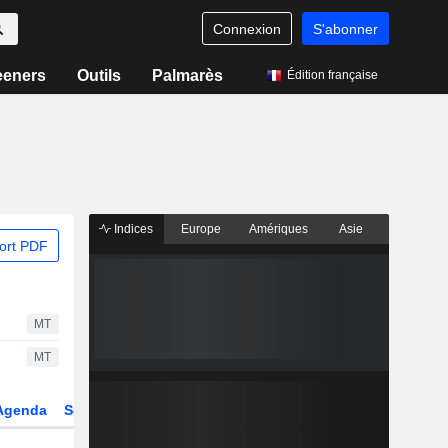
Connexion
S'abonner
eeners
Outils
Palmarès
Édition française
Indices
Europe
Amériques
Asie
ort PDF
MT
MT
Agenda
Secteur
Dérivés