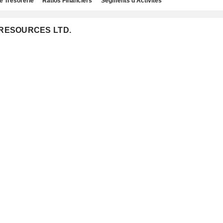
e Trésorerie
Ratios Financiers
Segments d'Activités
A RESOURCES LTD.