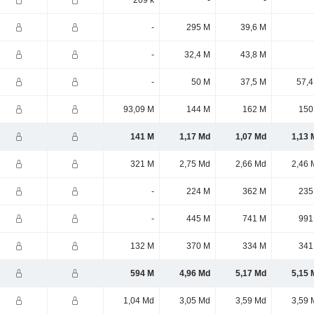
209 k
-
-
-
295 M
39,6 M
-
32,4 M
43,8 M
-
50 M
37,5 M
57,4
93,09 M
144 M
162 M
150
141 M
1,17 Md
1,07 Md
1,13 
321 M
2,75 Md
2,66 Md
2,46 
-
224 M
362 M
235
-
445 M
741 M
991
132 M
370 M
334 M
341
594 M
4,96 Md
5,17 Md
5,15 
1,04 Md
3,05 Md
3,59 Md
3,59 