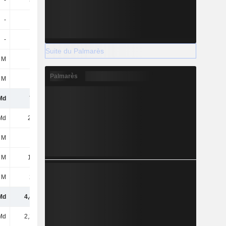
-
396 M
-
-
-
29 M
Suite du Palmarès
 M
29 M
Palmarès
 M
78 M
Md
745 M
Md
2,1 Md
 M
45 M
 M
1,3 Md
 M
258 M
Md
4,45 Md
Md
2,27 Md