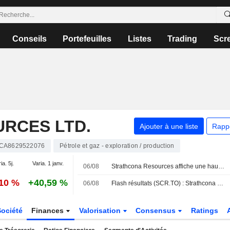
Conseils
Portefeuilles
Listes
Trading
Scr
RCES LTD.
Ajouter à une liste
Rapp
CA8629522076
Pétrole et gaz - exploration / production
ia. 5j.
Varia. 1 janv.
06/08
Strathcona Resources affiche une hausse de son résultat opérationnel et de son chiffre d'affaires au deuxième trimestre
,10 %
+40,59 %
06/08
Flash résultats (SCR.TO) : Strathcona Resources publie un chiffre d'affaires de 1,486 milliard de dollars canadiens pour ses ventes de pétrole et de gaz naturel au T2
Société
Finances
Valorisation
Consensus
Ratings