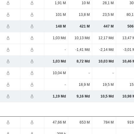
1,91 M
10 M
28,1 M
30
101 M
13,8 M
23,5 M
80,1
148 M
421 M
447 M
506
1,03 Md
10,13 Md
12,17 Md
13,47 
-
-1,41 Md
-2,14 Md
-3,01 
1,03 Md
8,72 Md
10,03 Md
10,46 
10,04 M
-
-
-
18,9 M
19,5 M
15
1,19 Md
9,16 Md
10,5 Md
10,98 
47,66 M
653 M
784 M
919