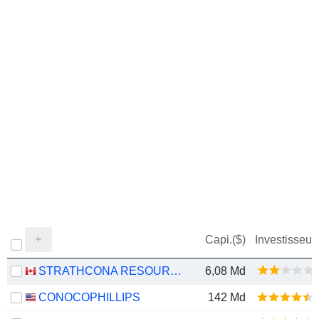
Capi.($)
Investisseur
STRATHCONA RESOURCES LTD.
6,08 Md
CONOCOPHILLIPS
142 Md