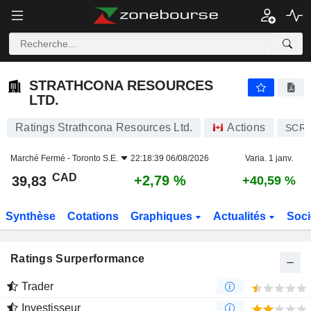
STRATHCONA RESOURCES LTD.
39,83
$
+2,79 %
STRATHCONA RESOURCES
LTD.
Ratings Strathcona Resources Ltd.
Actions
SCR
Marché Fermé -
Toronto S.E.
22:18:39 06/08/2026
Varia. 1 janv.
CAD
+2,79 %
39,83
+40,59 %
Synthèse
Cotations
Graphiques
Actualités
Soci
Ratings Surperformance
Trader
Investisseur