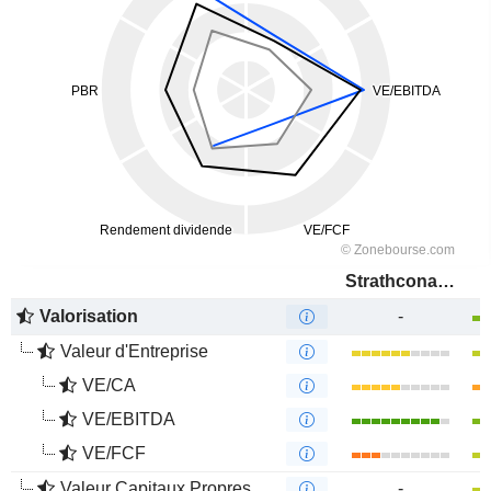
Strathcona Resources Ltd.
Valorisation
-
Valeur d'Entreprise
VE/CA
VE/EBITDA
VE/FCF
Valeur Capitaux Propres
-