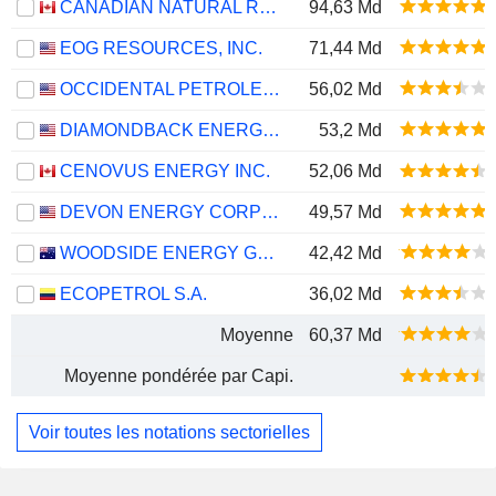
CANADIAN NATURAL RESOURCES LIMITED
94,63 Md
EOG RESOURCES, INC.
71,44 Md
OCCIDENTAL PETROLEUM CORPORATION
56,02 Md
DIAMONDBACK ENERGY, INC.
53,2 Md
CENOVUS ENERGY INC.
52,06 Md
DEVON ENERGY CORPORATION
49,57 Md
WOODSIDE ENERGY GROUP LTD
42,42 Md
ECOPETROL S.A.
36,02 Md
Moyenne
60,37 Md
Moyenne pondérée par Capi.
Voir toutes les notations sectorielles