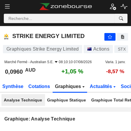
STRIKE ENERGY LIMITED
0,0960
$
+1,05 %
STRIKE ENERGY LIMITED
Graphiques Strike Energy Limited
Actions
STX
Marché Fermé -
Australian S.E.
08:10:10 07/08/2026
Varia. 1 janv.
AUD
+1,05 %
0,0960
-8,57 %
Synthèse
Cotations
Graphiques
Actualités
Soci
Analyse Technique
Graphique Statique
Graphique Total Re
Graphique: Analyse Technique