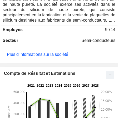
de haute pureté. La société exerce ses activités dans le
secteur du silicium de haute pureté, qui consiste
principalement en la fabrication et la vente de plaquettes de
silicium destinées aux fabricants de semi-conducteurs. Les
plaquettes de silicium pour semi-conducteurs sont utilisées
Employés
9 714
comme matériaux de substrat par les fabricants de semi-
conducteurs lors de la fabrication de divers semi-
Secteur
Semi-conducteurs
conducteurs, tels que les mémoires et les circuits logiques.
La société fabrique des plaquettes polies de différents
diamètres ainsi que des plaquettes épitaxiales ayant subi un
Plus d'informations sur la société
traitement de surface spécifique. La société est présente au
Japon, aux États-Unis, à Taïwan, à Singapour, en Corée du
Sud, au Royaume-Uni et dans d'autres régions.
Compte de Résultat et Estimations