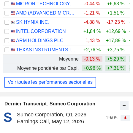
MICRON TECHNOLOGY, INC.
-0,44 %
+6,63 %
+
AMD (ADVANCED MICRO DEVICES)
-1,21 %
+1,51 %
+
SK HYNIX INC.
-4,88 %
-17,23 %
+
INTEL CORPORATION
+1,84 %
+12,69 %
+
ARM HOLDINGS PLC
-1,43 %
+17,89 %
+
TEXAS INSTRUMENTS INCORPORATED
+2,76 %
+3,75 %
+
Moyenne
-0,13 %
+5,29 %
+
Moyenne pondérée par Capi.
+0,96 %
+7,31 %
+
Voir toutes les performances sectorielles
Dernier Transcript: Sumco Corporation
Sumco Corporation, Q1 2026
19/05
Earnings Call, May 12, 2026