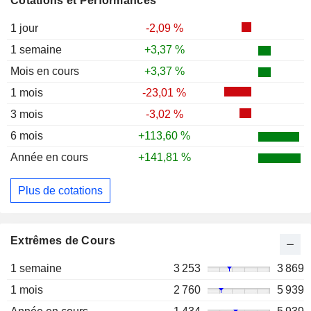
Cotations et Performances
1 jour
-2,09 %
1 semaine
+3,37 %
Mois en cours
+3,37 %
1 mois
-23,01 %
3 mois
-3,02 %
6 mois
+113,60 %
Année en cours
+141,81 %
Plus de cotations
Extrêmes de Cours
1 semaine
3 253
3 869
1 mois
2 760
5 939