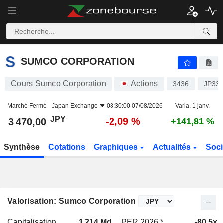
SUMCO CORPORATION
3 470,00
¥
-2,09 %
SUMCO CORPORATION
Cours Sumco Corporation
Actions
3436
JP33
Marché Fermé -
Japan Exchange
08:30:00 07/08/2026
Varia. 1 janv.
JPY
-2,09 %
3 470,00
+141,81 %
Synthèse
Cotations
Graphiques
Actualités
Soci
Valorisation: Sumco Corporation
Capitalisation
1 214 Md
PER 2026 *
-80,5x