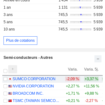
Année en cours
1 434
5 939
1 an
1 131
5 939
3 ans
745,5
5 939
5 ans
745,5
5 939
10 ans
745,5
5 939
Plus de cotations
Semi-conducteurs - Autres
Varia.
Varia. 5j.
SUMCO CORPORATION
-2,09 %
+3,37 %
+
NVIDIA CORPORATION
+2,27 %
+11,56 %
+
BROADCOM INC.
+1,71 %
+9,88 %
+
TSMC (TAIWAN SEMICONDUCTOR MANUFACTURING COMPANY)
+0,21 %
-2,27 %
+