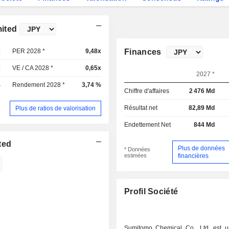
ited
x
PER 2028 *
9,48x
Finances
x
VE / CA 2028 *
0,65x
2027 *
%
Rendement 2028 *
3,74 %
Chiffre d'affaires
2 476 Md
Résultat net
82,89 Md
Plus de ratios de valorisation
Endettement Net
844 Md
ted
Plus de données
* Données
estimées
financières
Profil Société
Sumitomo Chemical Co., Ltd. est u