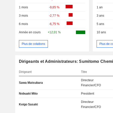
1 mois
-9,65 %
1 an
3 mois
-2,77 %
3 ans
6 mois
-6,75 %
5 ans
Année en cours
+12,01 %
10 ans
Plus de cotations
Plus de c
Dirigeants et Administrateurs: Sumitomo Chem
Dirigeant
Titre
Directeur
Sawa Matsubara
Financier/CFO
Nobuaki Mito
President
Directeur
Keigo Sasaki
Financier/CFO