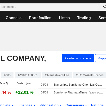
Conseils
Portefeuilles
Listes
Trading
Scr
L COMPANY,
Ajouter à une liste
Rapp
4005
JP3401400001
Chimie diversifiée
OTC Markets Traded
Varia. 5j.
Varia. 1 janv.
04/08
Transcript : Sumitomo Chemical Company, Limited, Q1 2027 Earnings Call, Aug 04, 2026
3,44 %
+12,01 %
04/08
Sumitomo Pharma affirme n'avoir confirmé aucune des irrégularités comptables alléguées dans le rapport
Société
Finances
Valorisation
Consensus
Ratings