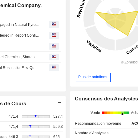
hemical Company,
Sumitomo Chemical : Acquires Subsidiary of COPYR Engaged in Natural Pyrethrin-Based Plant Protection Business
Sumitomo Pharma Says No Accounting Misstatements Alleged in Report Confirmed
Sumitomo Chemical Completes Share Exchange with Koei Chemical; Shares Down 7%
Sumitomo Chemical : Summary of Consolidated Financial Results for First Quarter Fiscal Year 2026
Plus de notations
Consensus des Analyste
s de Cours
Vente
Ach
471,4
527,4
Recommandation moyenne
AC
471,4
559,3
Nombre d'Analystes
ours
446,3
625