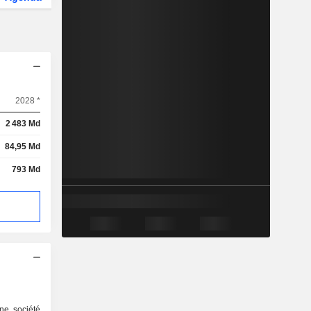
2028 *
2 483 Md
84,95 Md
793 Md
ne société