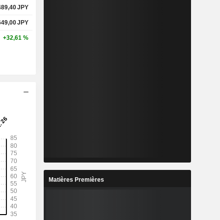
489,40
JPY
649,00
JPY
+32,61 %
Matières Premières