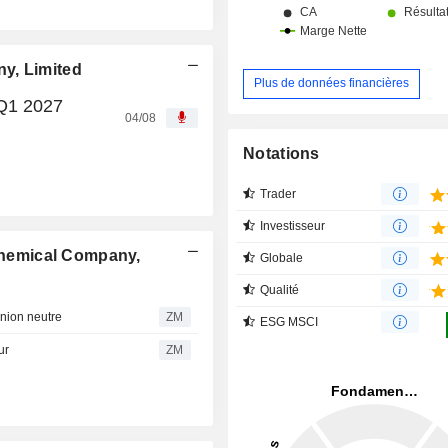
y, Limited
Plus de données financières
Q1 2027
04/08
Notations
Trader
Investisseur
hemical Company,
Globale
Qualité
ion neutre
ZM
ESG MSCI
ur
ZM