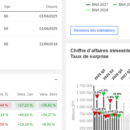
Age
Depuis
68
01/04/2025
69
01/06/2025
Révisions des estimations
68
21/06/2018
Chiffre d'affaires trimestrie
Taux de surprise
ia. 5j.
Varia. 1an
Varia. 3ans
Capi.($)
,44 %
+27,22 %
+25,81 %
5,14 Md
,14 %
+40,83 %
+34,27 %
72,74 Md
,59 %
+19,19 %
+8,00 %
50,41 Md