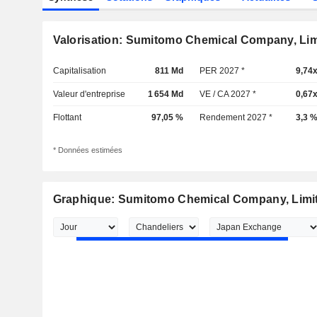
Valorisation: Sumitomo Chemical Company, Lim
Capitalisation
811 Md
PER 2027 *
9,74
Valeur d'entreprise
1 654 Md
VE / CA 2027 *
0,67
Flottant
97,05 %
Rendement 2027 *
3,3 
* Données estimées
Graphique: Sumitomo Chemical Company, Limi