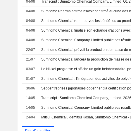
04/08
04/08
04/08
Sumitomo Chemical renoue avec les bénéfices au premie
04/08
04/08
22/07
21/07
03/07
01/07
30/06
14/05
14/05
24/04
Plus d'actualités