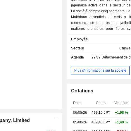
japonaise active dans le secteur de
La société compte cinq segments. Le
Matériaux essentiels et verts » f
commercialise des résines synthét
matières premières pour fibres syn
des produits chimiques indust
Employés
méthacrylate, des produits transfor
de résines synthétiques, de l'alumi
Secteur
Chimie 
l'alumine, ainsi que du caoutchouc s
Agenda
29/09
Détachement de dividen
Le segment « Solutions médicales 
se consacre au développement de p
à la fabrication en sous-traitance 
Plus d'informations sur la société
pharmaceutiques et autres. L
Technologies de l'information
communication (TIC) et solutions d
Cotations
gère les produits optiques, les ma
processus pour semi-conducteurs, le
Date
Cours
Variation
semi-conducteurs composés, les
tactiles, les produits chimiques, les
06/08/26
499,10
JPY
+1,98 %
techniques et les matériaux pour ba
pany, Limited
segment Solutions agricoles et de v
05/08/26
489,40 JPY
+1,49 %
produits chimiques agricoles, les e