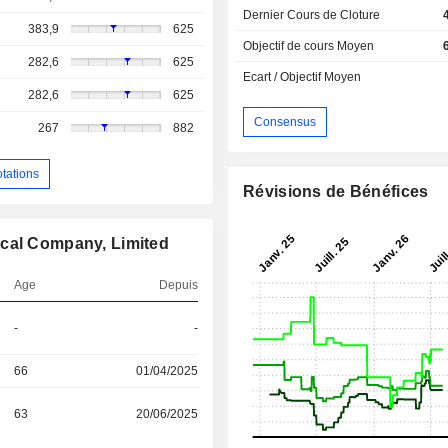
Dernier Cours de Cloture
383,9
625
Objectif de cours Moyen
282,6
625
Ecart / Objectif Moyen
282,6
625
Consensus
267
882
otations
Révisions de Bénéfices
ical Company, Limited
Age
Depuis
-
-
66
01/04/2025
63
20/06/2025