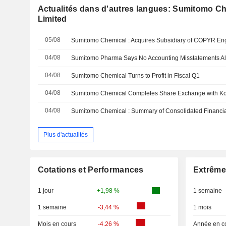
Actualités dans d'autres langues: Sumitomo C
Limited
05/08
04/08
04/08
Sumitomo Chemical Turns to Profit in Fiscal Q1
04/08
04/08
Plus d'actualités
Cotations et Performances
Extrême
1 jour
+1,98 %
1 semaine
1 semaine
-3,44 %
1 mois
Mois en cours
-4,26 %
Année en c