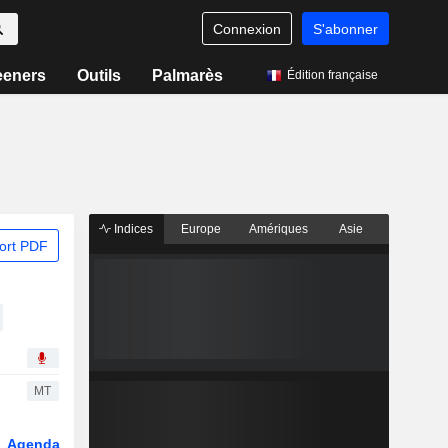
Connexion
S'abonner
eeners
Outils
Palmarès
Édition française
Indices
Europe
Amériques
Asie
ort PDF
MT
Agenda
Secteur
Dérivés
Fonds et ETFs