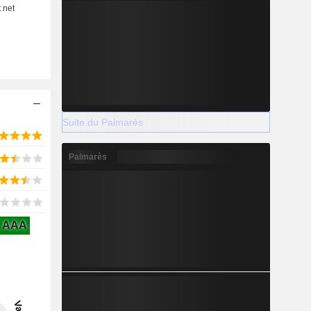
Suite du Palmarès
Palmarès
AAA