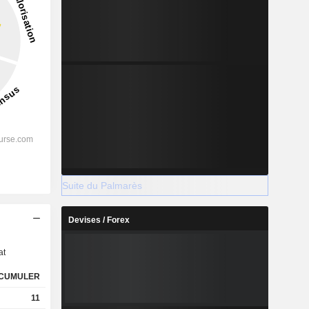
Suite du Palmarès
s
Devises / Forex
at
CUMULER
11