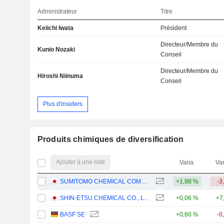
Administrateur
Titre
Keiichi Iwata
Président
Directeur/Membre du
Kunio Nozaki
Conseil
Directeur/Membre du
Hiroshi Niinuma
Conseil
Plus d'insiders
Produits chimiques de diversification
Ajouter à une liste
Varia.
Var
SUMITOMO CHEMICAL COMPANY, LIMITED
+1,98 %
-3
SHIN-ETSU CHEMICAL CO., LTD.
+0,06 %
+7
BASF SE
+0,60 %
-0