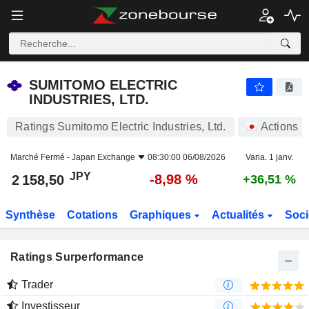
SUMITOMO ELECTRIC INDUSTRIES, LTD.
2 158,50
¥
-8,98 %
SUMITOMO ELECTRIC
INDUSTRIES, LTD.
Ratings Sumitomo Electric Industries, Ltd.
Actions
Marché Fermé -
Japan Exchange
08:30:00 06/08/2026
Varia. 1 janv.
JPY
-8,98 %
2 158,50
+36,51 %
Synthèse
Cotations
Graphiques
Actualités
Soci
Ratings Surperformance
Trader
Investisseur