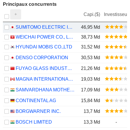
Principaux concurrents
Capi.($)
Investisseur
SUMITOMO ELECTRIC INDUSTRIES, LTD.
46,95 Md
WEICHAI POWER CO., LTD.
38,73 Md
HYUNDAI MOBIS CO.,LTD
31,52 Md
DENSO CORPORATION
30,53 Md
FUYAO GLASS INDUSTRY GROUP CO., LTD.
21,26 Md
MAGNA INTERNATIONAL INC.
19,03 Md
SAMVARDHANA MOTHERSON INTERNATIONAL LIMITED
17,09 Md
CONTINENTAL AG
15,84 Md
BORGWARNER INC.
13,7 Md
BOSCH LIMITED
13,3 Md
-