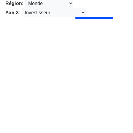
Région:
Axe X: