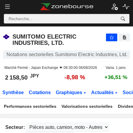
SUMITOMO ELECTRIC INDUSTRIES, LTD.
2 158,50
¥
-8,98 %
SUMITOMO ELECTRIC
INDUSTRIES, LTD.
Notations sectorielles Sumitomo Electric Industries, Ltd.
Marché Fermé -
Japan Exchange
08:30:00 06/08/2026
Varia. 1 janv.
JPY
-8,98 %
2 158,50
+36,51 %
Synthèse
Cotations
Graphiques
Actualités
Soci
Performances sectorielles
Valorisations sectorielles
Dividen
Secteur: