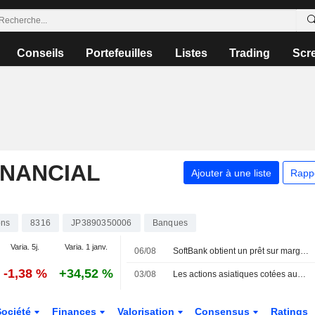
Conseils
Portefeuilles
Listes
Trading
Scr
INANCIAL
Ajouter à une liste
Rapp
ons
8316
JP3890350006
Banques
Varia. 5j.
Varia. 1 janv.
06/08
SoftBank obtient un prêt sur marge de 10 milliards de dollars adossé à sa participation dans OpenAI
-1,38 %
+34,52 %
03/08
Les actions asiatiques cotées aux États-Unis sous forme d'ADR progressent légèrement lors de la séance de lundi
Société
Finances
Valorisation
Consensus
Ratings