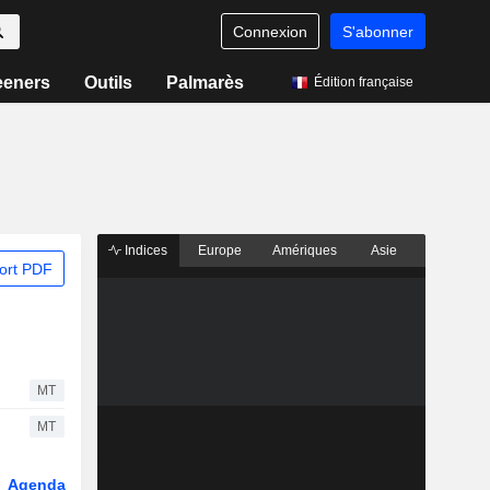
Connexion
S'abonner
eeners
Outils
Palmarès
Édition française
Indices
Europe
Amériques
Asie
ort PDF
MT
MT
Agenda
Secteur
Dérivés
Fonds et ETFs