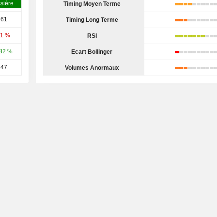
sière
Timing Moyen Terme
161
Timing Long Terme
31 %
RSI
82 %
Ecart Bollinger
347
Volumes Anormaux