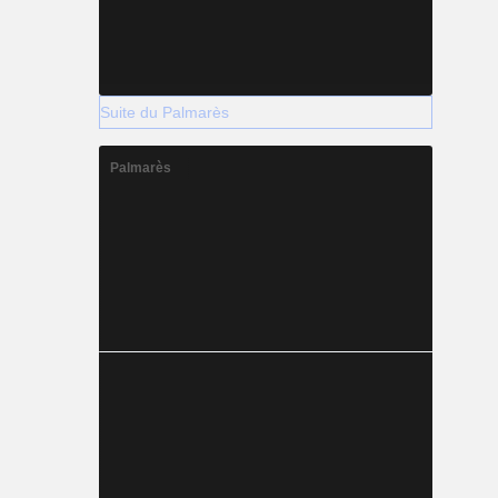
Suite du Palmarès
Palmarès