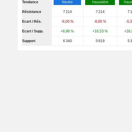
Tendance
Neutre
Haussière
Haus
Résistance
7 214
7 214
7 
Ecart / Rés.
-6,00 %
-6,00 %
-5,
Ecart / Supp.
+6,96 %
+16,53 %
+26,
Support
6 340
5 819
5 