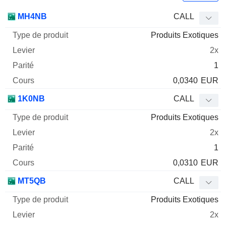
Type
MH4NB
CALL
de
Produits Exotiques
Mnemo
Type
produit
Levier
Parité
Cours
2x
1
0,0340
EUR
1K0NB
CALL
Produits Exotiques
2x
1
0,0310
EUR
MT5QB
CALL
Produits Exotiques
2x