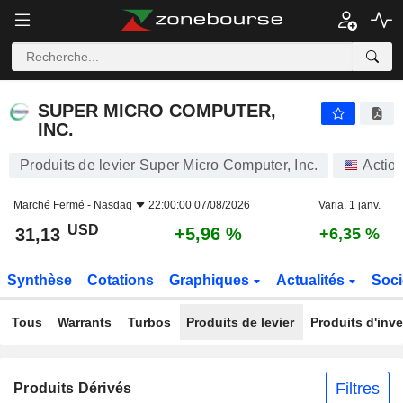
SUPER MICRO COMPUTER, INC.
31,13
$
+5,96 %
SUPER MICRO COMPUTER,
INC.
Produits de levier Super Micro Computer, Inc.
Actio
Marché Fermé -
Nasdaq
22:00:00 07/08/2026
Varia. 1 janv.
USD
+5,96 %
31,13
+6,35 %
Synthèse
Cotations
Graphiques
Actualités
Soci
Tous
Warrants
Turbos
Produits de levier
Produits d'inv
Filtres
Produits Dérivés