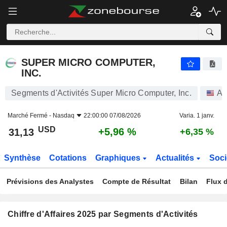
SUPER MICRO COMPUTER, INC.
31,13
$
+5,96 %
SUPER MICRO COMPUTER,
INC.
Segments d'Activités Super Micro Computer, Inc.
Ac
Marché Fermé -
Nasdaq
22:00:00 07/08/2026
Varia. 1 janv.
USD
+5,96 %
31,13
+6,35 %
Synthèse
Cotations
Graphiques
Actualités
Soci
Prévisions des Analystes
Compte de Résultat
Bilan
Flux d
Chiffre d'Affaires 2025 par Segments d'Activités