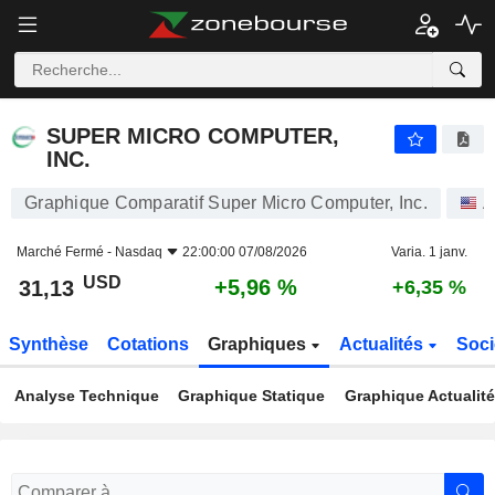
SUPER MICRO COMPUTER, INC.
31,13
$
+5,96 %
SUPER MICRO COMPUTER,
INC.
Graphique Comparatif Super Micro Computer, Inc.
A
Marché Fermé -
Nasdaq
22:00:00 07/08/2026
Varia. 1 janv.
USD
+5,96 %
31,13
+6,35 %
Synthèse
Cotations
Graphiques
Actualités
Soci
Analyse Technique
Graphique Statique
Graphique Actualit