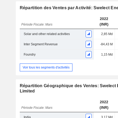
Répartition des Ventes par Activité: Swelect E
2022
(INR)
Période Fiscale: Mars
Solar and other related activities
2,85 Md
Inter Segment Revenue
-84,43 M
Foundry
1,15 Md
Voir tous les segments d'activités
Répartition Géographique des Ventes: Swelect
Limited
2022
(INR)
Période Fiscale: Mars
India
3,17 Md