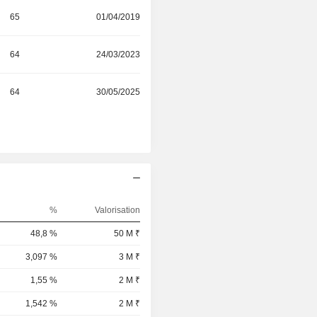
65
01/04/2019
64
24/03/2023
64
30/05/2025
%
Valorisation
48,8 %
50 M ₹
3,097 %
3 M ₹
1,55 %
2 M ₹
1,542 %
2 M ₹