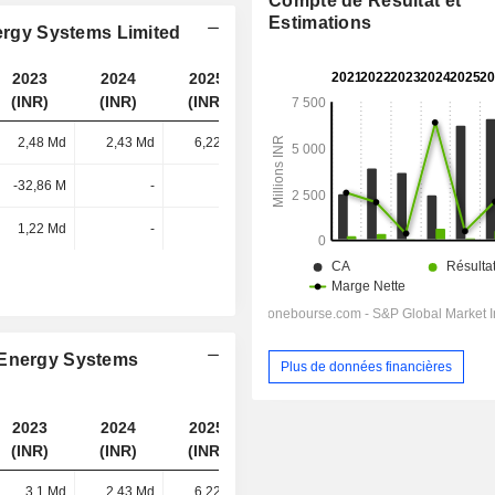
Compte de Résultat et
Estimations
nergy Systems Limited
2023
2024
2025
2026
(INR)
(INR)
(INR)
(INR)
2,48 Md
2,43 Md
6,22 Md
6,57 Md
-32,86 M
-
-
-
1,22 Md
-
-
-
 Energy Systems
Plus de données financières
2023
2024
2025
2026
(INR)
(INR)
(INR)
(INR)
3,1 Md
2,43 Md
6,22 Md
6,57 Md