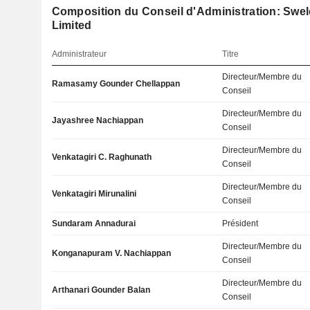
Composition du Conseil d'Administration: Swe
Limited
Administrateur
Titre
Directeur/Membre du
Ramasamy Gounder Chellappan
Conseil
Directeur/Membre du
Jayashree Nachiappan
Conseil
Directeur/Membre du
Venkatagiri C. Raghunath
Conseil
Directeur/Membre du
Venkatagiri Mirunalini
Conseil
Sundaram Annadurai
Président
Directeur/Membre du
Konganapuram V. Nachiappan
Conseil
Directeur/Membre du
Arthanari Gounder Balan
Conseil