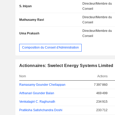
Directeur/Membre du
S. Iniyan
Conseil
Directeur/Membre du
Muthusamy Ravi
Conseil
Directeur/Membre du
Uma Prakash
Conseil
Composition du Conseil d'Administration
Actionnaires: Swelect Energy Systems Limited
Nom
Actions
Ramasamy Gounder Chellappan
7 397 860
Arthanari Gounder Balan
469 499
Venkatagiri C. Raghunath
234 915
Pratiksha Satishchandra Doshi
233 712