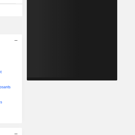
t
osants
es