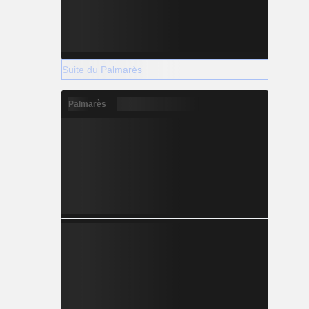
Suite du Palmarès
Palmarès