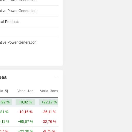
ative Power Generation
ative Power Generation
ical Products
ative Power Generation
ues
ia. 5j.
Varia. 1an
Varia. 3ans
Capi.($)
,92 %
+9,02 %
+22,17 %
101 M
,81 %
-10,16 %
-36,11 %
55,17 Md
9,11 %
+95,87 %
-32,76 %
23,49 Md
,17 %
+22,30 %
-9,75 %
17,97 Md