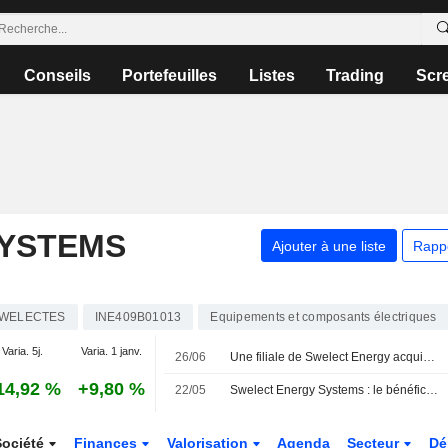
Conseils
Portefeuilles
Listes
Trading
Scr
SYSTEMS
Ajouter à une liste
Rapp
WELECTES
INE409B01013
Equipements et composants électriques
Varia. 5j.
Varia. 1 janv.
26/06
Une filiale de Swelect Energy acquiert 49 % d'un développeur de projets solaires raccordés au réseau
14,92 %
+9,80 %
22/05
Swelect Energy Systems : le bénéfice consolidé progresse au quatrième trimestre fiscal
Société
Finances
Valorisation
Agenda
Secteur
Dé