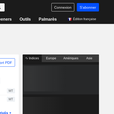
Connexion
S'abonner
eeners
Outils
Palmarès
Édition française
Indices
Europe
Amériques
Asie
ort PDF
MT
MT
rivés