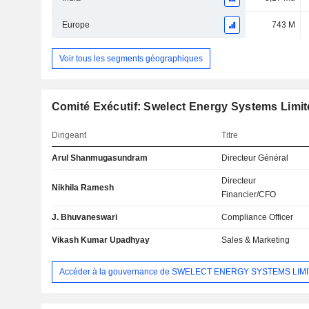
Europe
743 M
Voir tous les segments géographiques
Comité Exécutif: Swelect Energy Systems Limi
Dirigeant
Titre
Arul Shanmugasundram
Directeur Général
Directeur
Nikhila Ramesh
Financier/CFO
J. Bhuvaneswari
Compliance Officer
Vikash Kumar Upadhyay
Sales & Marketing
Accéder à la gouvernance de SWELECT ENERGY SYSTEMS LIM