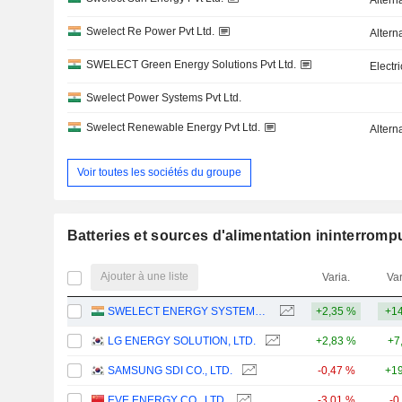
Altern
Swelect Re Power Pvt Ltd.
Altern
SWELECT Green Energy Solutions Pvt Ltd.
Electr
Swelect Power Systems Pvt Ltd.
Swelect Renewable Energy Pvt Ltd.
Altern
Voir toutes les sociétés du groupe
Batteries et sources d'alimentation ininterromp
Ajouter à une liste
Varia.
Var
SWELECT ENERGY SYSTEMS LIMITED
+2,35 %
+14
LG ENERGY SOLUTION, LTD.
+2,83 %
+7
SAMSUNG SDI CO., LTD.
-0,47 %
+1
EVE ENERGY CO., LTD.
-3,01 %
-0