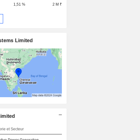
1,51 %
2 M ₹
stems Limited
imited
rie et Secteur