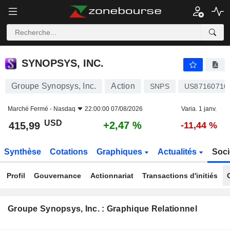
SYNOPSYS, INC.
415,99
$
+2,47 %
SYNOPSYS, INC.
Groupe Synopsys, Inc.
Action
SNPS
US87160710
Marché Fermé -
Nasdaq
22:00:00 07/08/2026
Varia. 1 janv.
USD
+2,47 %
415,99
-11,44 %
Synthèse
Cotations
Graphiques
Actualités
Soci
Profil
Gouvernance
Actionnariat
Transactions d'initiés
Groupe Synopsys, Inc. : Graphique Relationnel