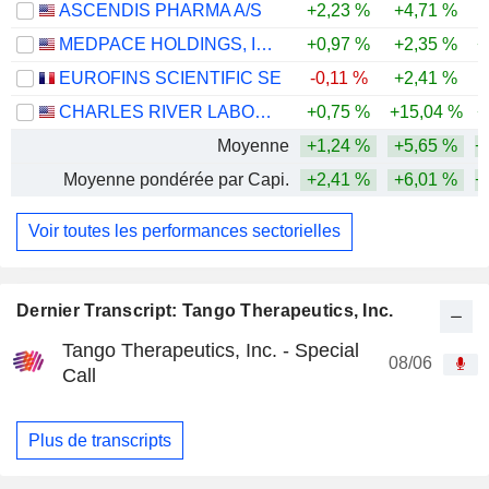
ASCENDIS PHARMA A/S
+2,23 %
+4,71 %
MEDPACE HOLDINGS, INC.
+0,97 %
+2,35 %
+
EUROFINS SCIENTIFIC SE
-0,11 %
+2,41 %
CHARLES RIVER LABORATORIES INTERNATIONAL, INC.
+0,75 %
+15,04 %
+
Moyenne
+1,24 %
+5,65 %
+
Moyenne pondérée par Capi.
+2,41 %
+6,01 %
+
Voir toutes les performances sectorielles
Dernier Transcript: Tango Therapeutics, Inc.
Tango Therapeutics, Inc. - Special
08/06
Call
Plus de transcripts