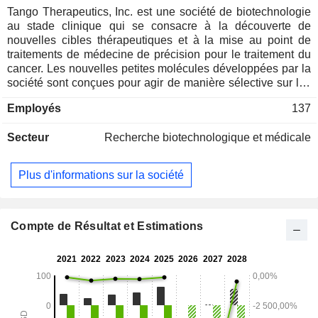
Tango Therapeutics, Inc. est une société de biotechnologie
au stade clinique qui se consacre à la découverte de
nouvelles cibles thérapeutiques et à la mise au point de
traitements de médecine de précision pour le traitement du
cancer. Les nouvelles petites molécules développées par la
société sont conçues pour agir de manière sélective sur les
cellules cancéreuses présentant des altérations génétiques
Employés
137
spécifiques, en détruisant ces cellules tout en épargnant les
cellules saines. La société se concentre sur le
Secteur
Recherche biotechnologique et médicale
développement clinique de deux inhibiteurs sélectifs de la
PRMT5 présentant une délétion de la méthylthioadénosine
phosphorylase (MTAP) : le vopimétostat (TNG462) pour les
Plus d'informations sur la société
cancers hors SNC, à la fois en monothérapie et en
association avec des inhibiteurs de RAS, et le TNG456, un
inhibiteur de la protéine arginine méthyltransférase 5
(PRMT5), pour les cancers du SNC, y compris le
Compte de Résultat et Estimations
glioblastome (GBM). Son TNG260 est un inhibiteur de la co-
répresseur de la transcription silencieuse de l'élément
répresseur 1 (CoREST), premier de sa classe, qui, lors
d'études précliniques, a inversé l'effet d'évasion immunitaire
des mutations avec perte de fonction de STK11.