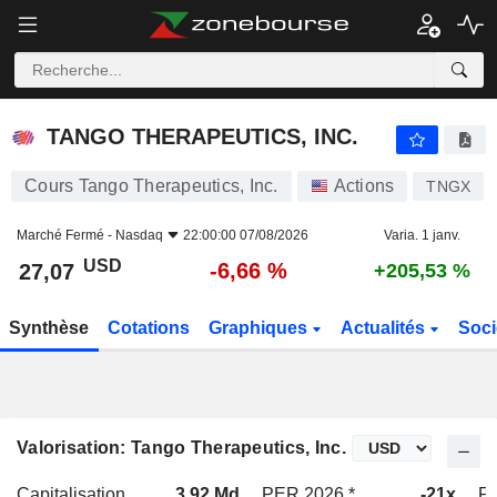
TANGO THERAPEUTICS, INC.
27,07
$
-6,66 %
TANGO THERAPEUTICS, INC.
Cours Tango Therapeutics, Inc.
Actions
TNGX
Marché Fermé -
Nasdaq
22:00:00 07/08/2026
Varia. 1 janv.
USD
-6,66 %
27,07
+205,53 %
Synthèse
Cotations
Graphiques
Actualités
Soci
Valorisation: Tango Therapeutics, Inc.
Capitalisation
3,92 Md
PER 2026 *
-21x
PE