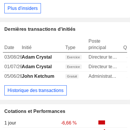
Plus d'insiders
Dernières transactions d'initiés
Poste
Date
Initié
Type
principal
Qua
03/08/26
Adam Crystal
Directeur technique
8
Exercice
01/07/26
Adam Crystal
Directeur technique
8
Exercice
05/06/26
John Ketchum
Administrateur
2
Gratuit
Historique des transactions
Cotations et Performances
1 jour
-6,66 %