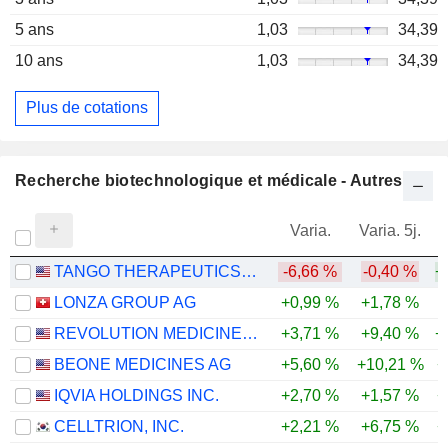
5 ans
1,03
34,39
10 ans
1,03
34,39
Plus de cotations
Recherche biotechnologique et médicale - Autres
Varia.
Varia. 5j.
TANGO THERAPEUTICS, INC.
-6,66 %
-0,40 %
+
LONZA GROUP AG
+0,99 %
+1,78 %
REVOLUTION MEDICINES, INC.
+3,71 %
+9,40 %
+
BEONE MEDICINES AG
+5,60 %
+10,21 %
+
IQVIA HOLDINGS INC.
+2,70 %
+1,57 %
+
CELLTRION, INC.
+2,21 %
+6,75 %
+