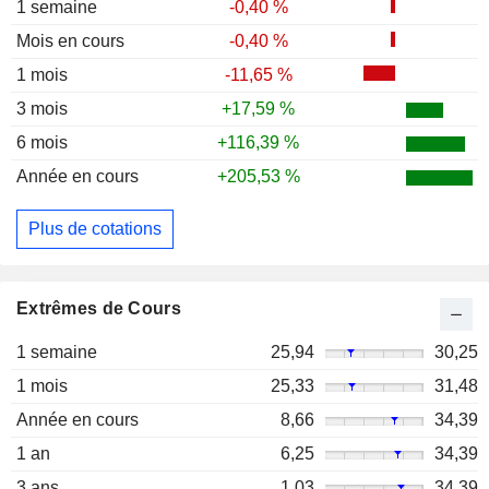
1 semaine
-0,40 %
Mois en cours
-0,40 %
1 mois
-11,65 %
3 mois
+17,59 %
6 mois
+116,39 %
Année en cours
+205,53 %
Plus de cotations
Extrêmes de Cours
1 semaine
25,94
30,25
1 mois
25,33
31,48
Année en cours
8,66
34,39
1 an
6,25
34,39
3 ans
1,03
34,39