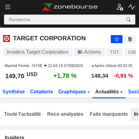
TARGET CORPORATION
149,70
$
+1,78 %
TARGET CORPORATION
Insiders Target Corporation
Actions
TGT
US87
Marché Fermé -
NYSE
22:04:15 07/08/2026
Après clôture
00:02:35
USD
+1,78 %
149,70
148,34
-0,91 %
Synthèse
Cotations
Graphiques
Actualités
Soci
Toute l'actualité
Reco analystes
Faits marquants
In
Insiders