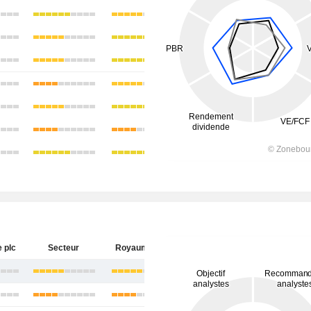
e plc
Secteur
Royaume-Uni