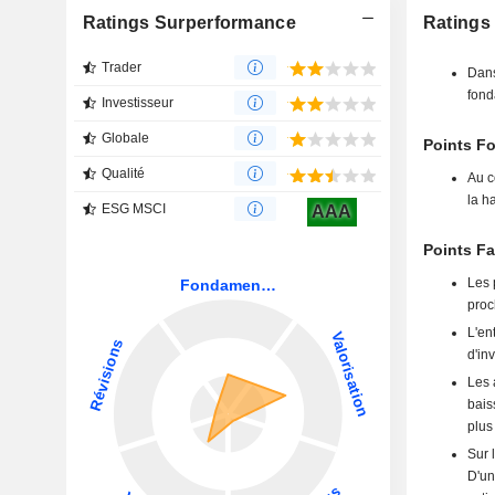
Ratings Surperformance
Ratings 
Trader
Dans
fond
Investisseur
Globale
Points Fo
Qualité
Au c
la h
ESG MSCI
AAA
Points Fa
Les 
proc
L'en
d'in
Les 
bais
plus 
Sur 
D'un