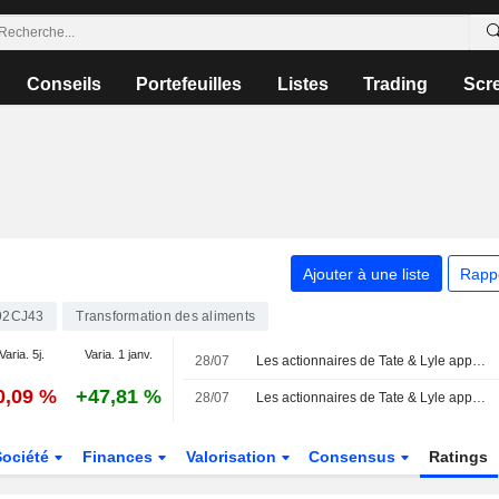
Conseils
Portefeuilles
Listes
Trading
Scr
Ajouter à une liste
Rapp
92CJ43
Transformation des aliments
Varia. 5j.
Varia. 1 janv.
28/07
Les actionnaires de Tate & Lyle approuvent le rachat par Ingredion
0,09 %
+47,81 %
28/07
Les actionnaires de Tate & Lyle approuvent le rachat par Ingredion
Société
Finances
Valorisation
Consensus
Ratings