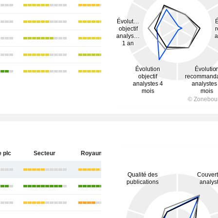
e plc
Secteur
Royaume-Uni