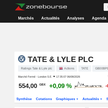
Marchés
Actualités
Analyses
Agenda
TATE & LYLE PLC
Ratings Tate & Lyle plc
Actions
TATE
GB00BP
Marché Fermé -
London S.E.
17:35:07 06/08/2026
554,00
+0,09 %
GBX
-
Synthèse
Cotations
Graphiques
Actualités