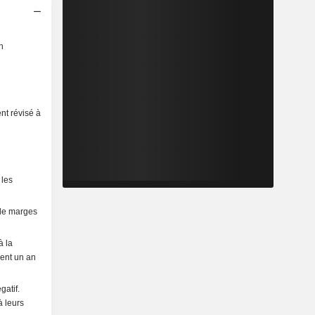
n
nt révisé à
 les
 de marges
à la
ient un an
gatif.
à leurs