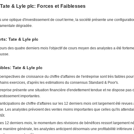
Tate & Lyle plc: Forces et Faiblesses
 une optique d'investissement de court terme, la société présente une configuratio
amentale dégradée.
rts: Tate & Lyle plc
ours des quatre derniers mois l'objectif de cours moyen des analystes a été forteme
ausse.
ibles: Tate & Lyle plc
perspectives de croissance du chiffre d'affaires de l'entreprise sont très faibles pour
hains exercices, d'après les estimations du consensus Standard & Poor's.
treprise présente une situation financière d'endettement tendue et ne dispose pas
vestissement importantes.
anticipations de chiffre d'affaires sur les 12 derniers mois ont largement été revues 
se. Les analystes prévoient des ventes moins importantes que celles qu'ils attenda
tôt.
les 12 derniers mois, le momentum des révisions de bénéfices ressort largement né
e manière générale, les analystes anticipent désormais une profitabilité inférieure 