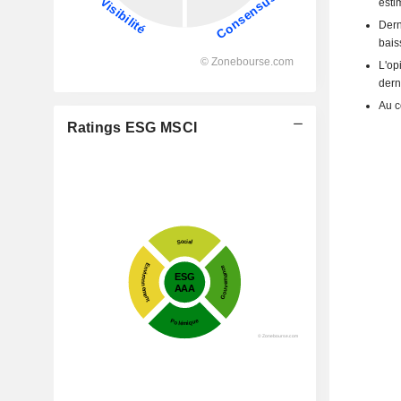
esti
Dern
bais
L'op
dern
Au c
Ratings ESG MSCI