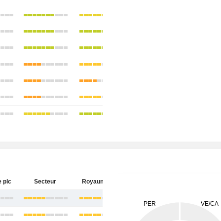
e plc
Secteur
Royaume-Uni