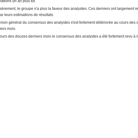
mations un an plus tôt.
ièrement, le groupe n'a plus la faveur des analystes. Ces derniers ont largement re
se leurs estimations de résultats.
inion général du consensus des analystes s'est fortement détériorée au cours des 
iers mois.
ours des douzes derniers mois le consensus des analystes a été fortement revu à l