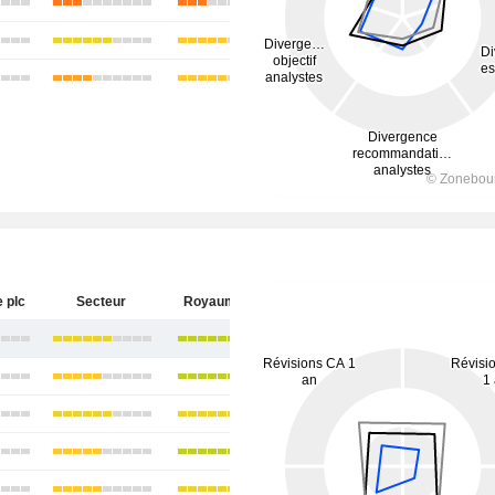
e plc
Secteur
Royaume-Uni