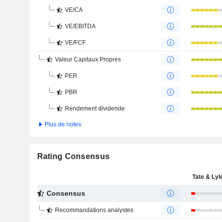
VE/CA
VE/EBITDA
VE/FCF
Valeur Capitaux Propres
PER
PBR
Rendement dividende
Plus de notes
Rating Consensus
Tate & Lyl
Consensus
Recommandations analystes