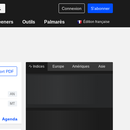
Connexion
S'abonner
eeners
Outils
Palmarès
Édition française
Indices
Europe
Amériques
Asie
ort PDF
AN
MT
Agenda
Secteur
Dérivés
Fonds et ETFs