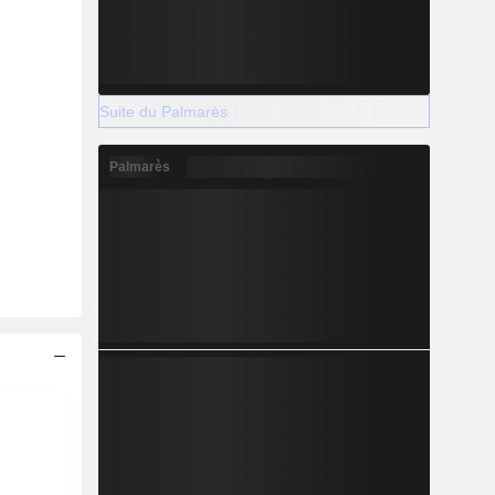
Suite du Palmarès
Palmarès