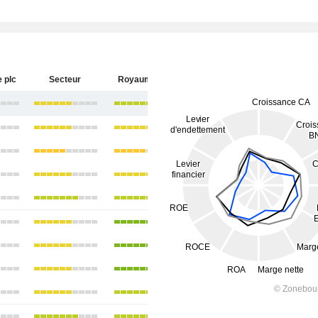
e plc
Secteur
Royaume-Uni