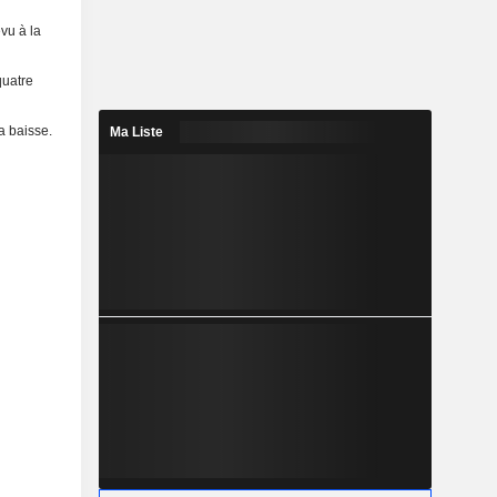
vu à la
quatre
a baisse.
Ma Liste