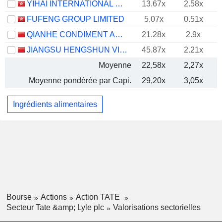
YIHAI INTERNATIONAL HOLDING LTD.
13.67x
2.58x
FUFENG GROUP LIMITED
5.07x
0.51x
QIANHE CONDIMENT AND FOOD CO., LTD.
21.28x
2.9x
JIANGSU HENGSHUN VINEGAR-INDUSTRY CO.,LTD
45.87x
2.21x
Moyenne
22,58x
2,27x
Moyenne pondérée par Capi.
29,20x
3,05x
Ingrédients alimentaires
Bourse
Actions
Action TATE
Secteur Tate &amp; Lyle plc
Valorisations sectorielles