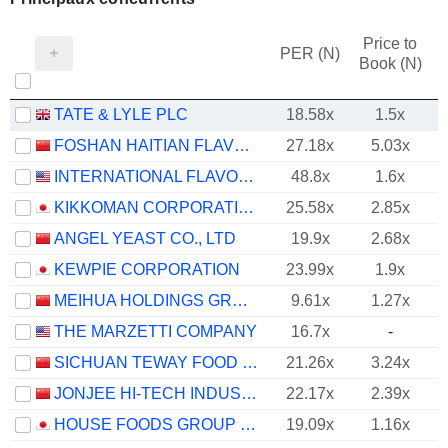
Price to
PER (N)
Book (N)
TATE & LYLE PLC
18.58x
1.5x
FOSHAN HAITIAN FLAVOURING AND FOOD COMPANY LTD.
27.18x
5.03x
INTERNATIONAL FLAVORS & FRAGRANCES INC.
48.8x
1.6x
KIKKOMAN CORPORATION
25.58x
2.85x
ANGEL YEAST CO., LTD
19.9x
2.68x
KEWPIE CORPORATION
23.99x
1.9x
MEIHUA HOLDINGS GROUP CO.,LTD
9.61x
1.27x
THE MARZETTI COMPANY
16.7x
-
SICHUAN TEWAY FOOD GROUP CO.,LTD
21.26x
3.24x
JONJEE HI-TECH INDUSTRIAL AND COMMERCIAL HOLDING CO.,LTD
22.17x
2.39x
HOUSE FOODS GROUP INC.
19.09x
1.16x