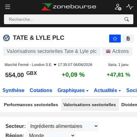
TATE & LYLE PLC
554,00
p
+0,09 %
TATE & LYLE PLC
Valorisations sectorielles Tate & Lyle plc
Actions
Marché Fermé -
London S.E.
17:35:07 06/08/2026
Varia. 1 janv.
GBX
+0,09 %
554,00
+47,81 %
Synthèse
Cotations
Graphiques
Actualités
Soci
Performances sectorielles
Valorisations sectorielles
Dividen
Secteur:
Région: