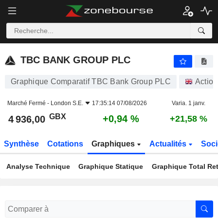
TBC BANK GROUP PLC
4 936,00
p
+0,94 %
TBC BANK GROUP PLC
Graphique Comparatif TBC Bank Group PLC
Action
Marché Fermé -
London S.E.
17:35:14 07/08/2026
Varia. 1 janv.
GBX
+0,94 %
4 936,00
+21,58 %
Synthèse
Cotations
Graphiques
Actualités
Soci
Analyse Technique
Graphique Statique
Graphique Total Re