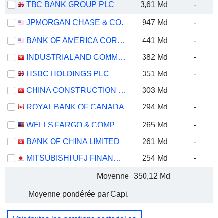
TBC BANK GROUP PLC
3,61 Md
-
JPMORGAN CHASE & CO.
947 Md
-
BANK OF AMERICA CORPORATION
441 Md
-
INDUSTRIAL AND COMMERCIAL BANK OF CHINA LIMITED
382 Md
-
HSBC HOLDINGS PLC
351 Md
-
CHINA CONSTRUCTION BANK CORPORATION
303 Md
-
ROYAL BANK OF CANADA
294 Md
-
WELLS FARGO & COMPANY
265 Md
-
BANK OF CHINA LIMITED
261 Md
-
MITSUBISHI UFJ FINANCIAL GROUP, INC.
254 Md
-
Moyenne
350,12 Md
Moyenne pondérée par Capi.