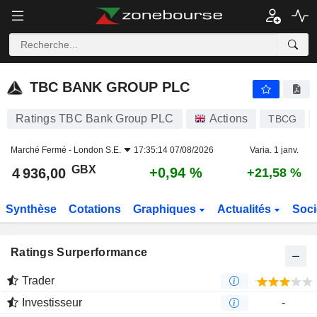
TBC BANK GROUP PLC
4 936,00
p
+0,94 %
TBC BANK GROUP PLC
Ratings TBC Bank Group PLC
Actions
TBCG
Marché Fermé -
London S.E.
17:35:14 07/08/2026
Varia. 1 janv.
GBX
+0,94 %
4 936,00
+21,58 %
Synthèse
Cotations
Graphiques
Actualités
Soci
Ratings Surperformance
Trader
Investisseur
-