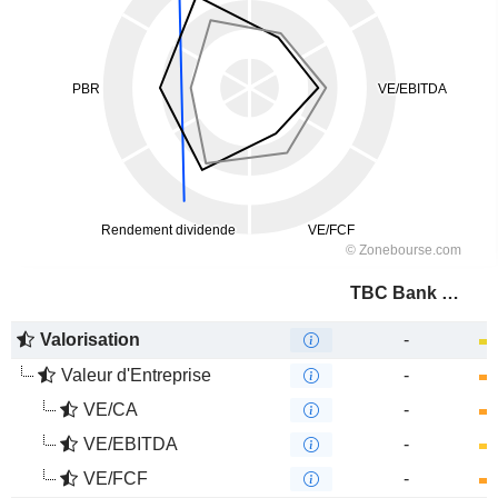
TBC Bank Group PLC
Valorisation
-
Valeur d'Entreprise
-
VE/CA
-
VE/EBITDA
-
VE/FCF
-